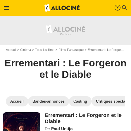
profil
menu
search
Accueil
Cinéma
Tous les films
Films Fantastique
Errementari : Le Forgeron et le Diable
Errementari : Le Forgeron
et le Diable
Accueil
Bandes-annonces
Casting
Critiques spectateu
Errementari : Le Forgeron et le
Diable
De
Paul Urkijo