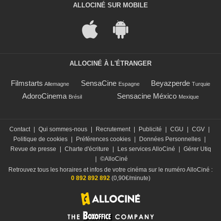
ALLOCINÉ SUR MOBILE
ALLOCINÉ À L'ÉTRANGER
Filmstarts
SensaCine
Beyazperde
Allemagne
Espagne
Turquie
AdoroCinema
Sensacine México
Brésil
Mexique
Contact
|
Qui sommes-nous
|
Recrutement
|
Publicité
|
CGU
|
CGV
|
Politique de cookies
|
Préférences cookies
|
Données Personnelles
|
Revue de presse
|
Charte d'écriture
|
Les services AlloCiné
|
Gérer Utiq
|
©AlloCiné
Retrouvez tous les horaires et infos de votre cinéma sur le numéro AlloCiné :
0 892 892 892
(0,90€/minute)