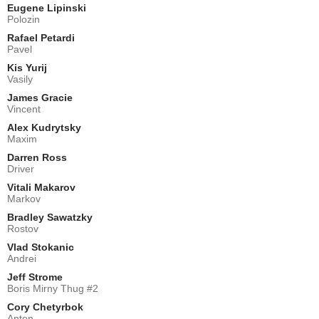
Eugene Lipinski
Polozin
Rafael Petardi
Pavel
Kis Yurij
Vasily
James Gracie
Vincent
Alex Kudrytsky
Maxim
Darren Ross
Driver
Vitali Makarov
Markov
Bradley Sawatzky
Rostov
Vlad Stokanic
Andrei
Jeff Strome
Boris Mirny Thug #2
Cory Chetyrbok
Anton