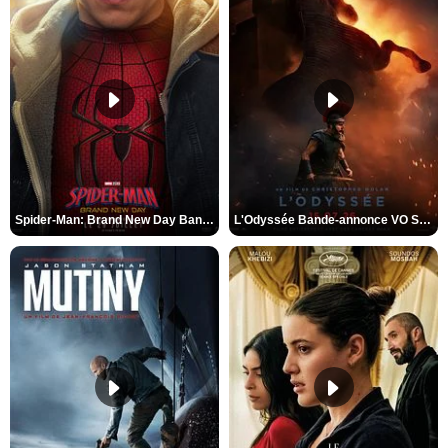
Spider-Man: Brand New Day Bande-annonce VO STFR
L'Odyssée Bande-annonce VO STFR