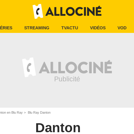
ÉRIES
STREAMING
TVACTU
VIDÉOS
VOD
nton en Blu Ray
Blu Ray Danton
Danton