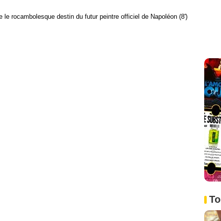
e le rocambolesque destin du futur peintre officiel de Napoléon (8')
To