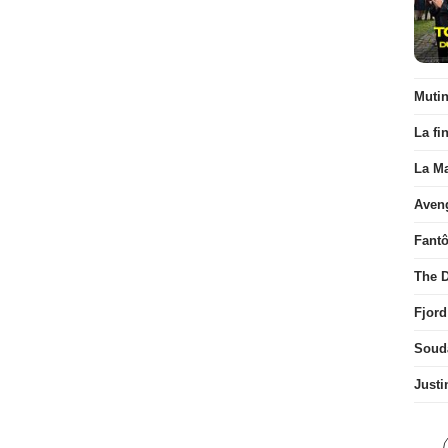
Muti
La fi
La Ma
Aven
Fant
The D
Fjord
Soud
Justi