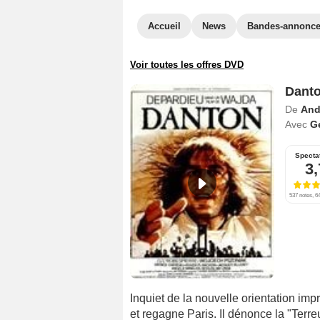
Accueil
News
Bandes-annonc
Voir toutes les offres DVD
Dant
De
And
Avec
G
Specta
3,
537 notes, 64
Inquiet de la nouvelle orientation imp
et regagne Paris. Il dénonce la "Terreu