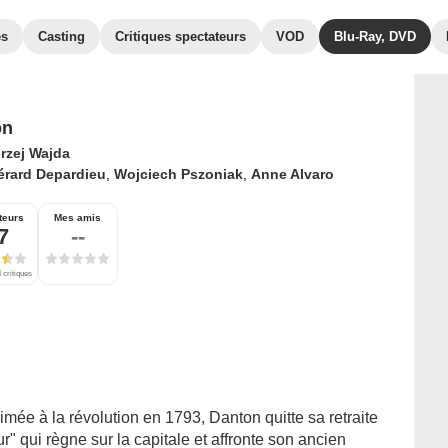
es
Casting
Critiques spectateurs
VOD
Blu-Ray, DVD
on
rzej Wajda
érard Depardieu
,
Wojciech Pszoniak
,
Anne Alvaro
teurs
Mes amis
7
--
 critiques
rimée à la révolution en 1793, Danton quitte sa retraite
r" qui règne sur la capitale et affronte son ancien