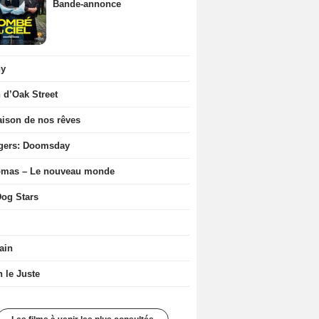
Bande-annonce
ny
n d’Oak Street
ison de nos rêves
gers: Doomsday
ômas – Le nouveau monde
og Stars
ain
n le Juste