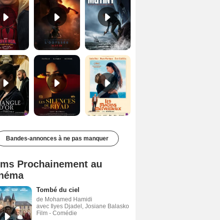
Le Triangle d'or Bande-annonce VF
Les Silences de Riyad Bande-annonce VO STFR
Les Matins merveilleux Bande-annonce VF
Bandes-annonces à ne pas manquer
lms Prochainement au
néma
Tombé du ciel
de Mohamed Hamidi
avec Ilyes Djadel, Josiane Balasko
Film - Comédie