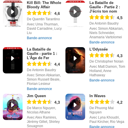
Kill Bill: The Whole
La Bataille de
Bloody Affair
Gaulle - Partie 2 :
J’écris ton nom
4,6
4,5
De Quentin Tarantino
De Antonin Baudry
Avec Uma Thurman,
David Carradine, Lucy
Avec Simon Abkarian,
Liu
Niels Schneider,
Anamaria Vartolomei
Bande-annonce
Bande-annonce
La Bataille de
L'Odyssée
Gaulle - partie 1 :
4,3
L'Âge de Fer
De Christopher Nolan
4,4
Avec Matt Damon, Tom
De Antonin Baudry
Holland, Anne
Avec Simon Abkarian,
Hathaway
Simon Russell Beale,
Bande-annonce
Florian Lesieur
Bande-annonce
Jim Queen
In Waves
4,3
4,2
De Marco Nguyen,
De Phuong Mai
Nicolas Athane
Nguyen
Avec Alex Ramires,
Avec Lyna Khoudri,
Jérémy Gillet, Shirley
Paul Kircher, Rio Vega
Souagnon
Bande-annonce