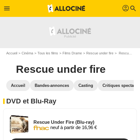
profil
menu
search
Accueil
Cinéma
Tous les films
Films Drame
Rescue under fire
Rescue under fire en DVD Blu Ray
Rescue under fire
Accueil
Bandes-annonces
Casting
Critiques spectateu
DVD et Blu-Ray
Rescue Under Fire (Blu-ray)
neuf à partir de 16,96 €