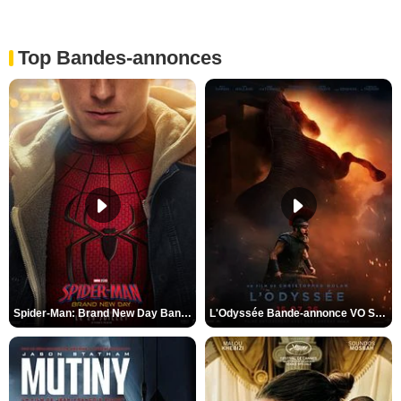
Top Bandes-annonces
Spider-Man: Brand New Day Bande-annonce VO STFR
L'Odyssée Bande-annonce VO STFR