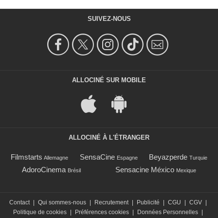
SUIVEZ-NOUS
ALLOCINÉ SUR MOBILE
ALLOCINÉ À L'ÉTRANGER
Filmstarts
SensaCine
Beyazperde
Allemagne
Espagne
Turquie
AdoroCinema
Sensacine México
Brésil
Mexique
Contact
|
Qui sommes-nous
|
Recrutement
|
Publicité
|
CGU
|
CGV
|
Politique de cookies
|
Préférences cookies
|
Données Personnelles
|