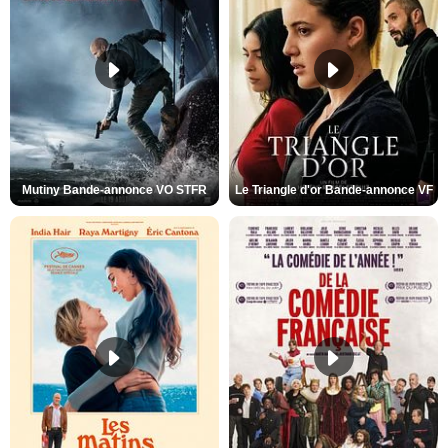
Mutiny Bande-annonce VO STFR
Le Triangle d'or Bande-annonce VF