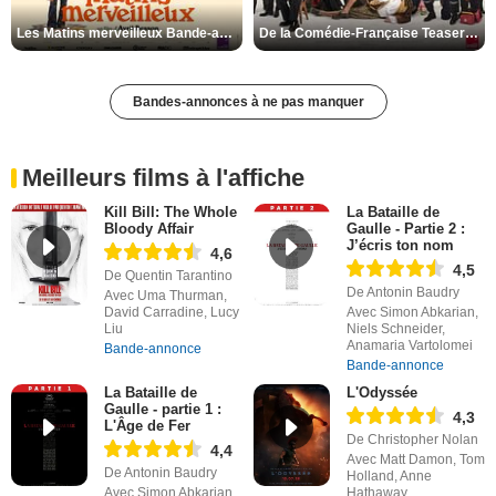
Les Matins merveilleux Bande-annonce VF
De la Comédie-Française Teaser VF
Bandes-annonces à ne pas manquer
Meilleurs films à l'affiche
Kill Bill: The Whole
La Bataille de
Bloody Affair
Gaulle - Partie 2 :
J’écris ton nom
4,6
4,5
De Quentin Tarantino
De Antonin Baudry
Avec Uma Thurman,
David Carradine, Lucy
Avec Simon Abkarian,
Liu
Niels Schneider,
Anamaria Vartolomei
Bande-annonce
Bande-annonce
La Bataille de
L'Odyssée
Gaulle - partie 1 :
4,3
L'Âge de Fer
De Christopher Nolan
4,4
Avec Matt Damon, Tom
De Antonin Baudry
Holland, Anne
Avec Simon Abkarian,
Hathaway