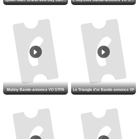
Spider-Man: Brand New Day Bande-annonce VO STFR
L'Odyssée Bande-annonce VO STFR
Mutiny Bande-annonce VO STFR
Le Triangle d'or Bande-annonce VF