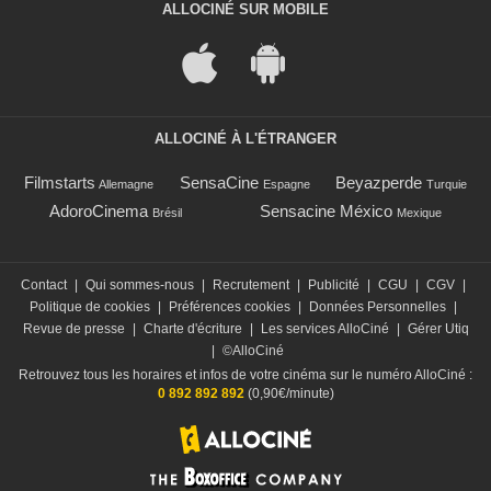
ALLOCINÉ SUR MOBILE
ALLOCINÉ À L'ÉTRANGER
Filmstarts
SensaCine
Beyazperde
Allemagne
Espagne
Turquie
AdoroCinema
Sensacine México
Brésil
Mexique
Contact
|
Qui sommes-nous
|
Recrutement
|
Publicité
|
CGU
|
CGV
|
Politique de cookies
|
Préférences cookies
|
Données Personnelles
|
Revue de presse
|
Charte d'écriture
|
Les services AlloCiné
|
Gérer Utiq
|
©AlloCiné
Retrouvez tous les horaires et infos de votre cinéma sur le numéro AlloCiné :
0 892 892 892
(0,90€/minute)