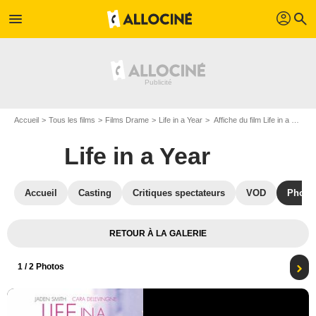
profil
menu
search
Accueil
Tous les films
Films Drame
Life in a Year
Affiche du film Life in a Year - Photo 1
Life in a Year
Accueil
Casting
Critiques spectateurs
VOD
Photo
RETOUR À LA GALERIE
1
/ 2 Photos