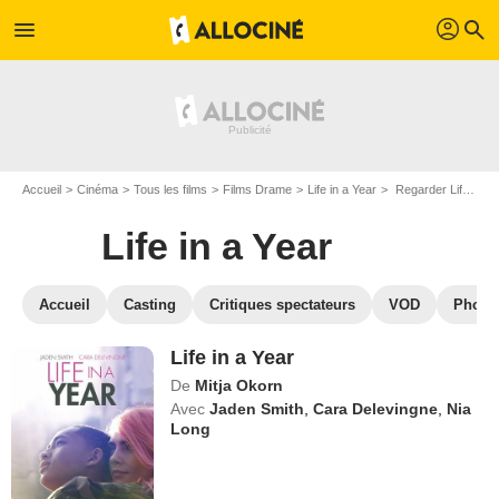
profil
menu
search
Accueil
Cinéma
Tous les films
Films Drame
Life in a Year
Regarder Life in a Year en SVOD
Life in a Year
Accueil
Casting
Critiques spectateurs
VOD
Photo
Life in a Year
De
Mitja Okorn
Avec
Jaden Smith
,
Cara Delevingne
,
Nia
Long