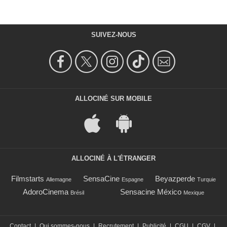
SUIVEZ-NOUS
ALLOCINÉ SUR MOBILE
ALLOCINÉ À L'ÉTRANGER
Filmstarts
SensaCine
Beyazperde
Allemagne
Espagne
Turquie
AdoroCinema
Sensacine México
Brésil
Mexique
Contact
|
Qui sommes-nous
|
Recrutement
|
Publicité
|
CGU
|
CGV
|