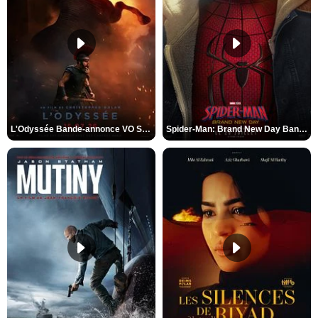
L'Odyssée Bande-annonce VO STFR
Spider-Man: Brand New Day Bande-annonce VO STFR