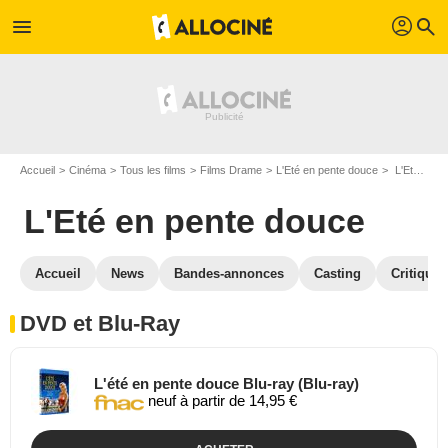
profil
menu
search
Accueil
Cinéma
Tous les films
Films Drame
L'Eté en pente douce
L'Eté en pente douce en DVD Blu Ray
L'Eté en pente douce
Accueil
News
Bandes-annonces
Casting
Critiques
DVD et Blu-Ray
L'été en pente douce Blu-ray (Blu-ray)
neuf à partir de 14,95 €