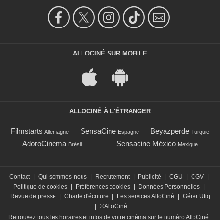
ALLOCINÉ SUR MOBILE
ALLOCINÉ À L'ÉTRANGER
Filmstarts
SensaCine
Beyazperde
Allemagne
Espagne
Turquie
AdoroCinema
Sensacine México
Brésil
Mexique
Contact
|
Qui sommes-nous
|
Recrutement
|
Publicité
|
CGU
|
CGV
|
Politique de cookies
|
Préférences cookies
|
Données Personnelles
|
Revue de presse
|
Charte d'écriture
|
Les services AlloCiné
|
Gérer Utiq
|
©AlloCiné
Retrouvez tous les horaires et infos de votre cinéma sur le numéro AlloCiné :