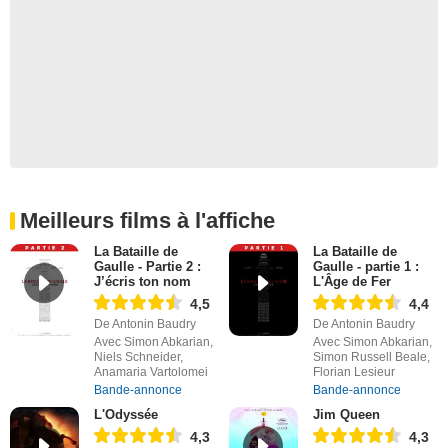
Meilleurs films à l'affiche
La Bataille de
La Bataille de
Gaulle - Partie 2 :
Gaulle - partie 1 :
J’écris ton nom
L'Âge de Fer
4,5
4,4
De Antonin Baudry
De Antonin Baudry
Avec Simon Abkarian,
Avec Simon Abkarian,
Niels Schneider,
Simon Russell Beale,
Anamaria Vartolomei
Florian Lesieur
Bande-annonce
Bande-annonce
L'Odyssée
Jim Queen
4,3
4,3