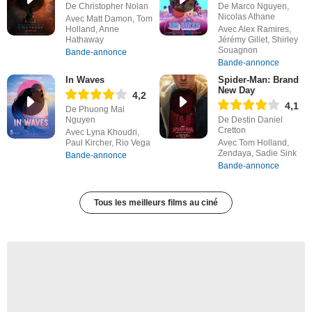
De Christopher Nolan
De Marco Nguyen,
Nicolas Athane
Avec Matt Damon, Tom
Holland, Anne
Avec Alex Ramires,
Hathaway
Jérémy Gillet, Shirley
Souagnon
Bande-annonce
Bande-annonce
In Waves
Spider-Man: Brand
New Day
4,2
4,1
De Phuong Mai
Nguyen
De Destin Daniel
Cretton
Avec Lyna Khoudri,
Paul Kircher, Rio Vega
Avec Tom Holland,
Zendaya, Sadie Sink
Bande-annonce
Bande-annonce
Tous les meilleurs films au ciné