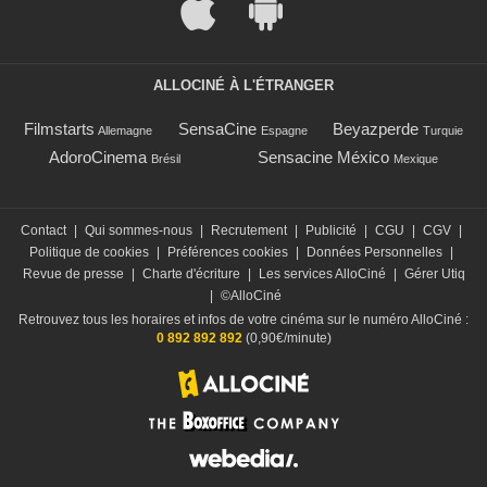
ALLOCINÉ À L'ÉTRANGER
Filmstarts
SensaCine
Beyazperde
Allemagne
Espagne
Turquie
AdoroCinema
Sensacine México
Brésil
Mexique
Contact
|
Qui sommes-nous
|
Recrutement
|
Publicité
|
CGU
|
CGV
|
Politique de cookies
|
Préférences cookies
|
Données Personnelles
|
Revue de presse
|
Charte d'écriture
|
Les services AlloCiné
|
Gérer Utiq
|
©AlloCiné
Retrouvez tous les horaires et infos de votre cinéma sur le numéro AlloCiné :
0 892 892 892
(0,90€/minute)