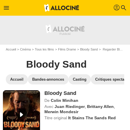
profil
menu
search
Accueil
Cinéma
Tous les films
Films Drame
Bloody Sand
Regarder Bloody Sand en SVOD
Bloody Sand
Accueil
Bandes-annonces
Casting
Critiques spectateu
Bloody Sand
De
Colin Minihan
Avec
Juan Riedinger
,
Brittany Allen
,
Merwin Mondesir
Titre original
It Stains The Sands Red