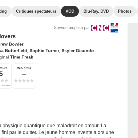
ting
Critiques spectateurs
VOD
Blu-Ray, DVD
Photos
Service proposé par
lovers
rew Bowler
a Butterfield
,
Sophie Turner
,
Skyler Gisondo
iginal
Time Freak
teurs
Mes amis
5
--
 critiques
en physique quantique que maladroit en amour. La
fini par le quitter. Le jeune homme invente alors une