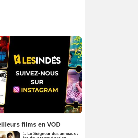
illeurs films en VOD
1.
Le Seigneur des anneaux :