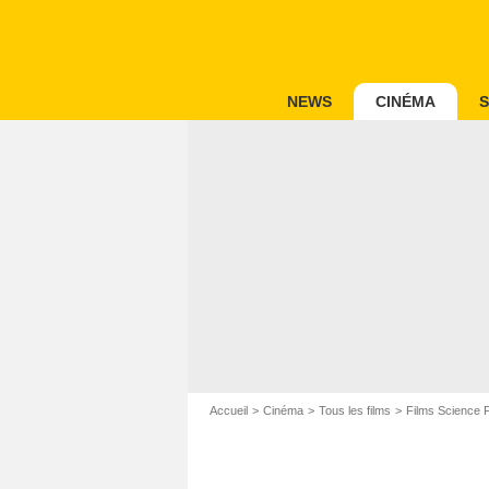
NEWS
CINÉMA
S
Accueil
Cinéma
Tous les films
Films Science F