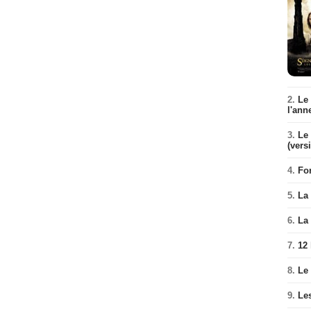
2.
Le
l'ann
3.
Le 
(vers
4.
Fo
5.
La 
6.
La 
7.
12
8.
Le
9.
Le