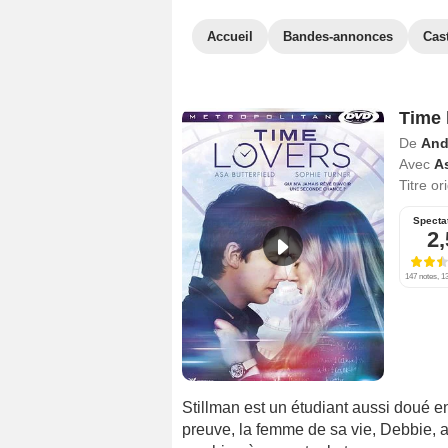
Accueil
Bandes-annonces
Cas
Time 
De
And
Avec
As
Titre or
Specta
2,
147 notes, 13
Stillman est un étudiant aussi doué 
preuve, la femme de sa vie, Debbie, a 