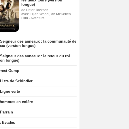
les deux tours (version
longue)
de Peter Jackson
avec Elijah Wood, Ian McKellen
Film - Aventure
 Seigneur des anneaux : la communauté de
eau (version longue)
Seigneur des anneaux : le retour du roi
ion longue)
rrest Gump
Liste de Schindler
Ligne verte
 hommes en colère
 Parrain
s Evadés