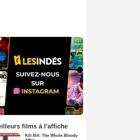
illeurs films à l'affiche
Kill Bill: The Whole Bloody