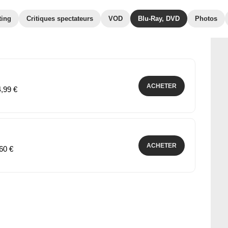
ting
Critiques spectateurs
VOD
Blu-Ray, DVD
Photos
ACHETER
4,99 €
ACHETER
,60 €