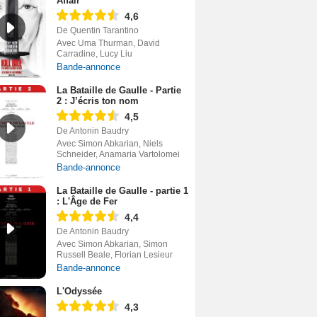
Affair
4,6
De Quentin Tarantino
Avec Uma Thurman, David
Carradine, Lucy Liu
Bande-annonce
La Bataille de Gaulle - Partie
2 : J’écris ton nom
4,5
De Antonin Baudry
Avec Simon Abkarian, Niels
Schneider, Anamaria Vartolomei
Bande-annonce
La Bataille de Gaulle - partie 1
: L'Âge de Fer
4,4
De Antonin Baudry
Avec Simon Abkarian, Simon
Russell Beale, Florian Lesieur
Bande-annonce
L'Odyssée
4,3