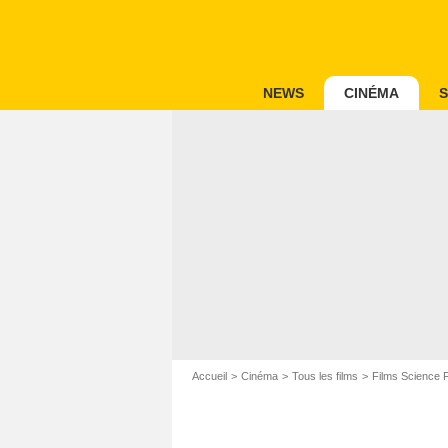
NEWS
CINÉMA
S
Accueil
Cinéma
Tous les films
Films Science F