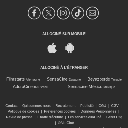
ALLOCINÉ SUR MOBILE
ALLOCINÉ À L'ÉTRANGER
Filmstarts
SensaCine
Beyazperde
Allemagne
Espagne
Turquie
AdoroCinema
Sensacine México
Brésil
Mexique
Contact
|
Qui sommes-nous
|
Recrutement
|
Publicité
|
CGU
|
CGV
|
Politique de cookies
|
Préférences cookies
|
Données Personnelles
|
Revue de presse
|
Charte d'écriture
|
Les services AlloCiné
|
Gérer Utiq
|
©AlloCiné