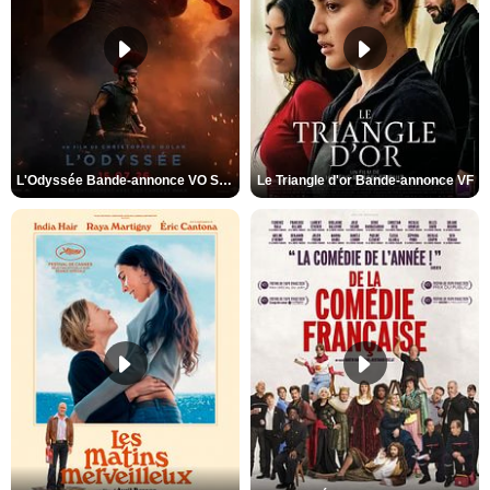
L'Odyssée Bande-annonce VO STFR
Le Triangle d'or Bande-annonce VF