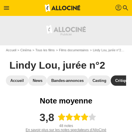
profil
menu
search
Accueil
Cinéma
Tous les films
Films documentaires
Lindy Lou, jurée n°2
Avis
Lindy Lou, jurée n°2
Accueil
News
Bandes-annonces
Casting
Critiques
Note moyenne
3,8
48 notes
En savoir plus sur les notes spectateurs d'AlloCiné