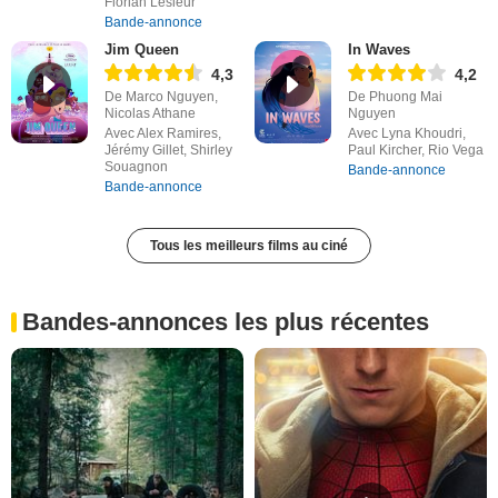
Florian Lesieur
Bande-annonce
Jim Queen
In Waves
4,3
4,2
De Marco Nguyen,
De Phuong Mai
Nicolas Athane
Nguyen
Avec Alex Ramires,
Avec Lyna Khoudri,
Jérémy Gillet, Shirley
Paul Kircher, Rio Vega
Souagnon
Bande-annonce
Bande-annonce
Tous les meilleurs films au ciné
Bandes-annonces les plus récentes