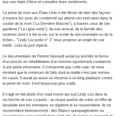
eux ses états d'âme et connaître leurs sentiments.
La peine de mort aux États-Unis a été filmée de bien des façons :
à travers les yeux du condamné qui attend son exécution dans la
couloir de la mort ("La Dernière Marche"), à travers ceux de ses
gardiens ("La Ligne verte"), de son avocat, de la famille des
victimes dont il a ôté la vie, sur le mode du documentaire ou de la
fiction... "Lindy Lou jurée n° 2" nous propose un angle de vue
inédit : celui du juré repenti.
Le documentaire de Florent Vassault aurait pu prendre la forme
d'un procès en réhabilitation d'un homme injustement condamné
à une peine inhumaine. Il n'emprunte pas cette voie, ne nous
révélant que le minimum de faits dont la réalité n'est pas remise
en cause. Il aurait pu aussi se résumer à un long plaidoyer contre
la peine de mort. Il est beaucoup plus subtil.
Il s'agit en fait plutôt d'un road movie qui suit Lindy Lou dans la
recherche de ses co-jurés - au risque parfois de créer un effet de
lassitude tant les entretiens se répètent et se ressemblent. Ils se
ressemblent étonnamment : des Blancs quinquagénaires ou
sexagénaires (qui avaient donc vingt ans de moins au moment du