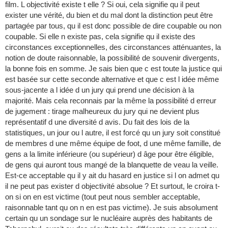
film. L objectivité existe t elle ? Si oui, cela signifie qu il peut
exister une vérité, du bien et du mal dont la distinction peut être
partagée par tous, qu il est donc possible de dire coupable ou non
coupable. Si elle n existe pas, cela signifie qu il existe des
circonstances exceptionnelles, des circonstances atténuantes, la
notion de doute raisonnable, la possibilité de souvenir divergents,
la bonne fois en somme. Je sais bien que c est toute la justice qui
est basée sur cette seconde alternative et que c est l idée même
sous-jacente a l idée d un jury qui prend une décision à la
majorité. Mais cela reconnais par la même la possibilité d erreur
de jugement : tirage malheureux du jury qui ne devient plus
représentatif d une diversité d avis. Du fait des lois de la
statistiques, un jour ou l autre, il est forcé qu un jury soit constitué
de membres d une même équipe de foot, d une même famille, de
gens a la limite inférieure (ou supérieur) d âge pour être éligible,
de gens qui auront tous mangé de la blanquette de veau la veille.
Est-ce acceptable qu il y ait du hasard en justice si l on admet qu
il ne peut pas exister d objectivité absolue ? Et surtout, le croira t-
on si on en est victime (tout peut nous sembler acceptable,
raisonnable tant qu on n en est pas victime). Je suis absolument
certain qu un sondage sur le nucléaire auprès des habitants de