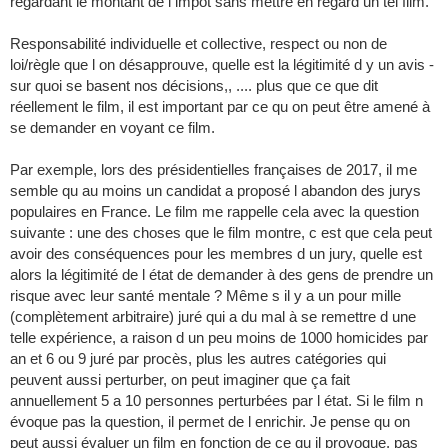
regardant le montant de l impôt sans mettre en regard un tel film.
Responsabilité individuelle et collective, respect ou non de
loi/règle que l on désapprouve, quelle est la légitimité d y un avis -
sur quoi se basent nos décisions,, .... plus que ce que dit
réellement le film, il est important par ce qu on peut être amené à
se demander en voyant ce film.
Par exemple, lors des présidentielles françaises de 2017, il me
semble qu au moins un candidat a proposé l abandon des jurys
populaires en France. Le film me rappelle cela avec la question
suivante : une des choses que le film montre, c est que cela peut
avoir des conséquences pour les membres d un jury, quelle est
alors la légitimité de l état de demander à des gens de prendre un
risque avec leur santé mentale ? Même s il y a un pour mille
(complètement arbitraire) juré qui a du mal à se remettre d une
telle expérience, a raison d un peu moins de 1000 homicides par
an et 6 ou 9 juré par procès, plus les autres catégories qui
peuvent aussi perturber, on peut imaginer que ça fait
annuellement 5 a 10 personnes perturbées par l état. Si le film n
évoque pas la question, il permet de l enrichir. Je pense qu on
peut aussi évaluer un film en fonction de ce qu il provoque, pas