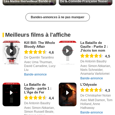
Les Matins merveilleux Bande-annonce VF
De la Comédie-Française Teaser VF
Bandes-annonces à ne pas manquer
Meilleurs films à l'affiche
Kill Bill: The Whole
La Bataille de
Bloody Affair
Gaulle - Partie 2 :
J’écris ton nom
4,6
4,5
De Quentin Tarantino
De Antonin Baudry
Avec Uma Thurman,
David Carradine, Lucy
Avec Simon Abkarian,
Liu
Niels Schneider,
Anamaria Vartolomei
Bande-annonce
Bande-annonce
La Bataille de
L'Odyssée
Gaulle - partie 1 :
4,3
L'Âge de Fer
De Christopher Nolan
4,4
Avec Matt Damon, Tom
De Antonin Baudry
Holland, Anne
Avec Simon Abkarian,
Hathaway
Simon Russell Beale,
Bande-annonce