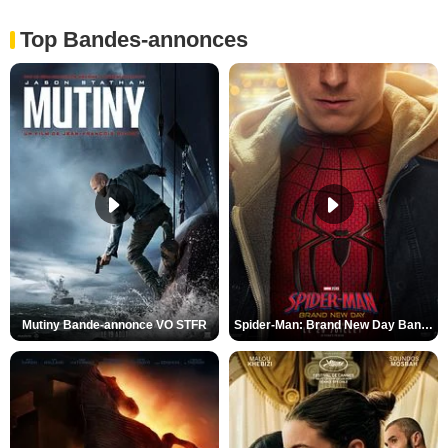
Top Bandes-annonces
Mutiny Bande-annonce VO STFR
Spider-Man: Brand New Day Bande-annonce VO STFR