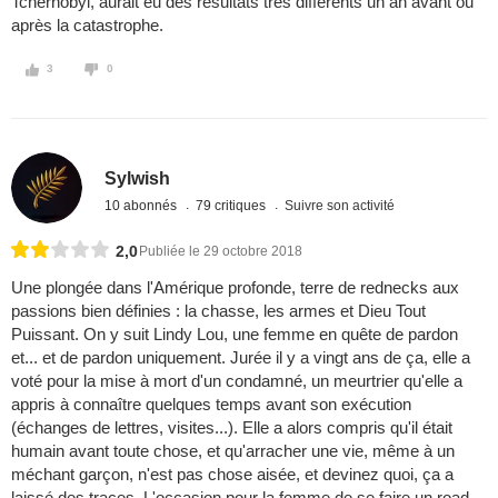
Tchernobyl, aurait eu des résultats très différents un an avant ou
après la catastrophe.
3
0
Sylwish
10 abonnés
79 critiques
Suivre son activité
2,0
Publiée le 29 octobre 2018
Une plongée dans l'Amérique profonde, terre de rednecks aux
passions bien définies : la chasse, les armes et Dieu Tout
Puissant. On y suit Lindy Lou, une femme en quête de pardon
et... et de pardon uniquement. Jurée il y a vingt ans de ça, elle a
voté pour la mise à mort d'un condamné, un meurtrier qu'elle a
appris à connaître quelques temps avant son exécution
(échanges de lettres, visites...). Elle a alors compris qu'il était
humain avant toute chose, et qu'arracher une vie, même à un
méchant garçon, n'est pas chose aisée, et devinez quoi, ça a
laissé des traces. L'occasion pour la femme de se faire un road