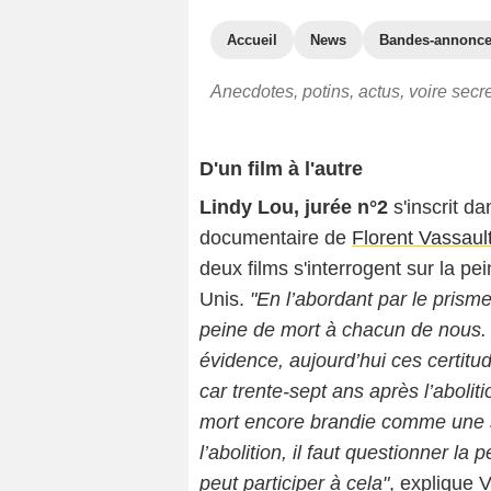
Accueil
News
Bandes-annonc
Anecdotes, potins, actus, voire secr
D'un film à l'autre
Lindy Lou, jurée n°2
s'inscrit d
documentaire de
Florent Vassaul
deux films s'interrogent sur la pe
Unis.
"En l’abordant par le prisme 
peine de mort à chacun de nous. P
évidence, aujourd’hui ces certitu
car trente-sept ans après l’aboliti
mort encore brandie comme une so
l’abolition, il faut questionner la
peut participer à cela"
, explique V