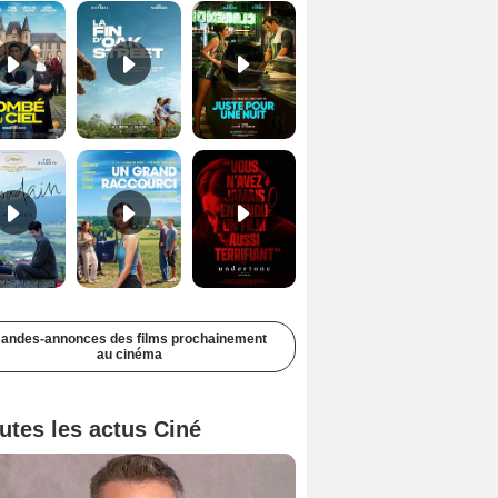
Soudain Bande-annonce VF STFR
Un grand raccourci Bande-annonce VF
Undertone Bande-annonce VO STFR
andes-annonces des films prochainement
au cinéma
utes les actus Ciné