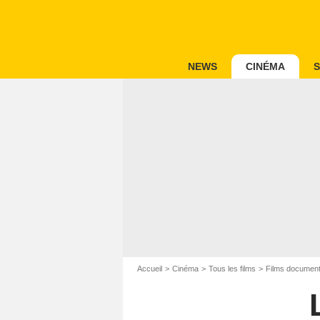
NEWS
CINÉMA
S
Accueil
Cinéma
Tous les films
Films document