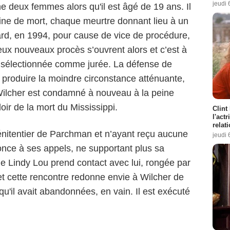
jeudi 
 deux femmes alors qu'il est âgé de 19 ans. Il
ine de mort, chaque meurtre donnant lieu à un
rd, en 1994, pour cause de vice de procédure,
eux nouveaux procès s’ouvrent alors et c’est à
t sélectionnée comme jurée. La défense de
 produire la moindre circonstance atténuante,
Wilcher est condamné à nouveau à la peine
loir de la mort du Mississippi.
Clint
l'act
relat
énitentier de Parchman et n’ayant reçu aucune
jeudi 
once à ses appels, ne supportant plus sa
que Lindy Lou prend contact avec lui, rongée par
ié et cette rencontre redonne envie à Wilcher de
qu'il avait abandonnées, en vain. Il est exécuté