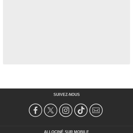
SUIVEZ-NOUS
ALLOCINÉ SUR MOBILE