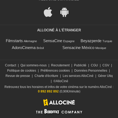
ALLOCINÉ À L'ÉTRANGER
Filmstarts
SensaCine
Beyazperde
Allemagne
Espagne
Turquie
AdoroCinema
Sensacine México
Brésil
Mexique
Contact
|
Qui sommes-nous
|
Recrutement
|
Publicité
|
CGU
|
CGV
|
Politique de cookies
|
Préférences cookies
|
Données Personnelles
|
Revue de presse
|
Charte d'écriture
|
Les services AlloCiné
|
Gérer Utiq
|
©AlloCiné
Retrouvez tous les horaires et infos de votre cinéma sur le numéro AlloCiné :
0 892 892 892
(0,90€/minute)