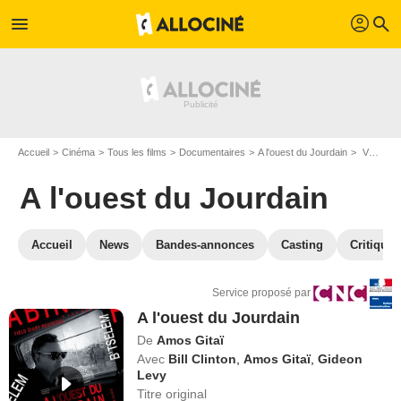
profil
menu
search
Accueil
Cinéma
Tous les films
Documentaires
A l'ouest du Jourdain
VOD A l'ouest du Jourdain
A l'ouest du Jourdain
Accueil
News
Bandes-annonces
Casting
Critiques
Service proposé par
A l'ouest du Jourdain
De
Amos Gitaï
Avec
Bill Clinton
,
Amos Gitaï
,
Gideon
Levy
Titre original