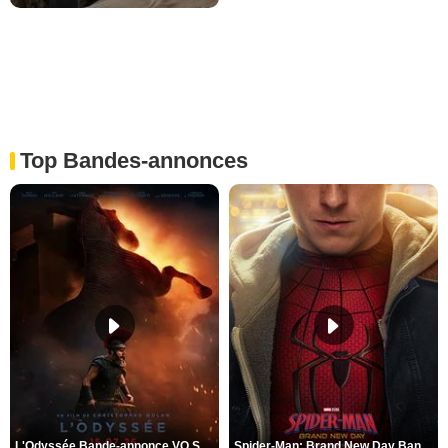
Top Bandes-annonces
L'Odyssée Bande-annonce VO STFR
Spider-Man: Brand New Day Bande-annonce VO STFR