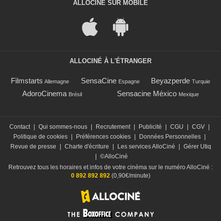
ALLOCINÉ SUR MOBILE
ALLOCINÉ À L'ÉTRANGER
Filmstarts
SensaCine
Beyazperde
Allemagne
Espagne
Turquie
AdoroCinema
Sensacine México
Brésil
Mexique
Contact
|
Qui sommes-nous
|
Recrutement
|
Publicité
|
CGU
|
CGV
|
Politique de cookies
|
Préférences cookies
|
Données Personnelles
|
Revue de presse
|
Charte d'écriture
|
Les services AlloCiné
|
Gérer Utiq
|
©AlloCiné
Retrouvez tous les horaires et infos de votre cinéma sur le numéro AlloCiné :
0 892 892 892
(0,90€/minute)