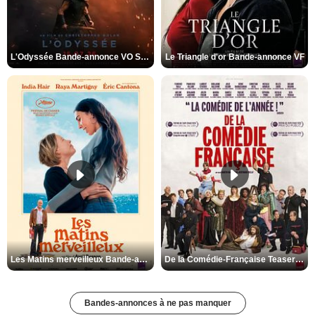
L'Odyssée Bande-annonce VO STFR
Le Triangle d'or Bande-annonce VF
Les Matins merveilleux Bande-annonce VF
De la Comédie-Française Teaser VF
Bandes-annonces à ne pas manquer