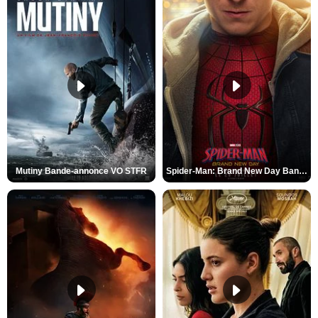
Mutiny Bande-annonce VO STFR
Spider-Man: Brand New Day Bande-annonce VO STFR