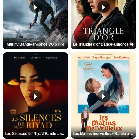
Mutiny Bande-annonce VO STFR
Le Triangle d'or Bande-annonce VF
Les Silences de Riyad Bande-annonce VO STFR
Les Matins merveilleux Bande-annonce VF