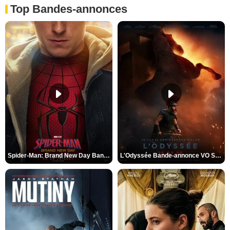
Top Bandes-annonces
Spider-Man: Brand New Day Bande-annonce VO STFR
L'Odyssée Bande-annonce VO STFR