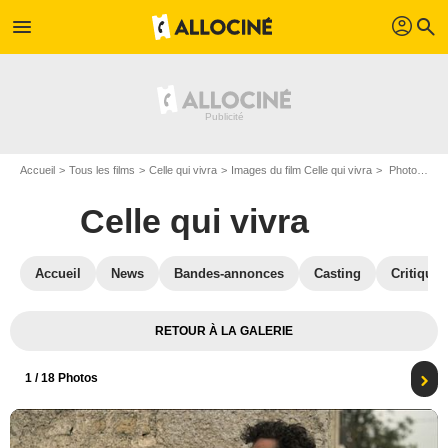
profil
menu
search
Accueil
Tous les films
Celle qui vivra
Images du film Celle qui vivra
Photo du film Celle qui vivra - Photo 1
Celle qui vivra
Accueil
News
Bandes-annonces
Casting
Critiques
RETOUR À LA GALERIE
1
/ 18 Photos