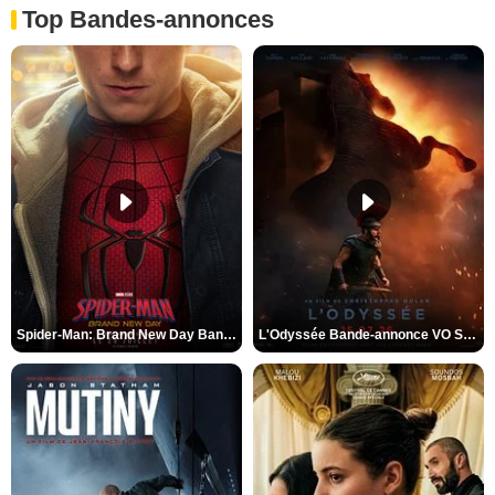
Top Bandes-annonces
Spider-Man: Brand New Day Bande-annonce VO STFR
L'Odyssée Bande-annonce VO STFR