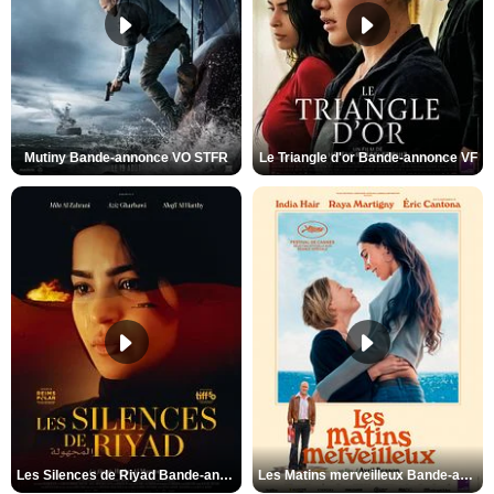
Mutiny Bande-annonce VO STFR
Le Triangle d'or Bande-annonce VF
Les Silences de Riyad Bande-annonce VO STFR
Les Matins merveilleux Bande-annonce VF