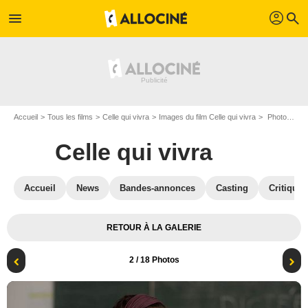
profil
menu
search
Accueil
Tous les films
Celle qui vivra
Images du film Celle qui vivra
Photo du film Celle qui vivra - Photo 2
Celle qui vivra
Accueil
News
Bandes-annonces
Casting
Critiques
RETOUR À LA GALERIE
2
/ 18 Photos