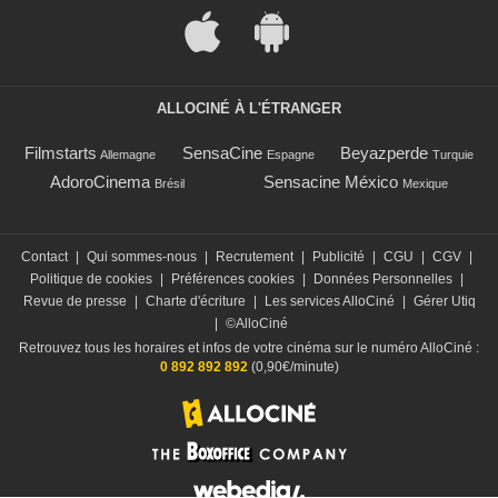
ALLOCINÉ À L'ÉTRANGER
Filmstarts
SensaCine
Beyazperde
Allemagne
Espagne
Turquie
AdoroCinema
Sensacine México
Brésil
Mexique
Contact
|
Qui sommes-nous
|
Recrutement
|
Publicité
|
CGU
|
CGV
|
Politique de cookies
|
Préférences cookies
|
Données Personnelles
|
Revue de presse
|
Charte d'écriture
|
Les services AlloCiné
|
Gérer Utiq
|
©AlloCiné
Retrouvez tous les horaires et infos de votre cinéma sur le numéro AlloCiné :
0 892 892 892
(0,90€/minute)