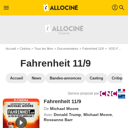
profil
menu
search
Accueil
Cinéma
Tous les films
Documentaires
Fahrenheit 11/9
VOD Fahrenheit 11/9
Fahrenheit 11/9
Accueil
News
Bandes-annonces
Casting
Critiques
Service proposé par
Fahrenheit 11/9
De
Michael Moore
Avec
Donald Trump
,
Michael Moore
,
Roseanne Barr