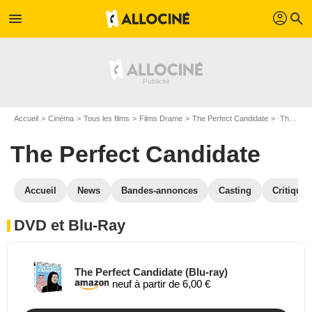
profil
menu
search
Accueil
Cinéma
Tous les films
Films Drame
The Perfect Candidate
The Perfect Candidate en DVD Blu Ray
The Perfect Candidate
Accueil
News
Bandes-annonces
Casting
Critiques
DVD et Blu-Ray
The Perfect Candidate (Blu-ray)
neuf à partir de 6,00 €