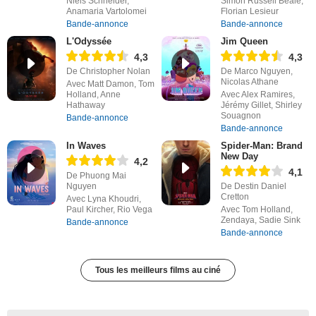
Niels Schneider,
Simon Russell Beale,
Anamaria Vartolomei
Florian Lesieur
Bande-annonce
Bande-annonce
L'Odyssée
Jim Queen
4,3
4,3
De Christopher Nolan
De Marco Nguyen,
Nicolas Athane
Avec Matt Damon, Tom
Holland, Anne
Avec Alex Ramires,
Hathaway
Jérémy Gillet, Shirley
Souagnon
Bande-annonce
Bande-annonce
In Waves
Spider-Man: Brand
New Day
4,2
4,1
De Phuong Mai
Nguyen
De Destin Daniel
Cretton
Avec Lyna Khoudri,
Paul Kircher, Rio Vega
Avec Tom Holland,
Zendaya, Sadie Sink
Bande-annonce
Bande-annonce
Tous les meilleurs films au ciné