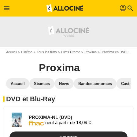
profil
menu
search
Accueil
Cinéma
Tous les films
Films Drame
Proxima
Proxima en DVD Blu Ray
Proxima
Accueil
Séances
News
Bandes-annonces
Casting
DVD et Blu-Ray
PROXIMA-NL (DVD)
neuf à partir de 18,09 €