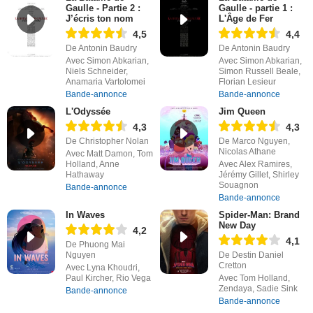
Gaulle - Partie 2 :
Gaulle - partie 1 :
J’écris ton nom
L'Âge de Fer
4,5
4,4
De Antonin Baudry
De Antonin Baudry
Avec Simon Abkarian,
Avec Simon Abkarian,
Niels Schneider,
Simon Russell Beale,
Anamaria Vartolomei
Florian Lesieur
Bande-annonce
Bande-annonce
L'Odyssée
Jim Queen
4,3
4,3
De Christopher Nolan
De Marco Nguyen,
Nicolas Athane
Avec Matt Damon, Tom
Holland, Anne
Avec Alex Ramires,
Hathaway
Jérémy Gillet, Shirley
Souagnon
Bande-annonce
Bande-annonce
In Waves
Spider-Man: Brand
New Day
4,2
4,1
De Phuong Mai
Nguyen
De Destin Daniel
Cretton
Avec Lyna Khoudri,
Paul Kircher, Rio Vega
Avec Tom Holland,
Zendaya, Sadie Sink
Bande-annonce
Bande-annonce