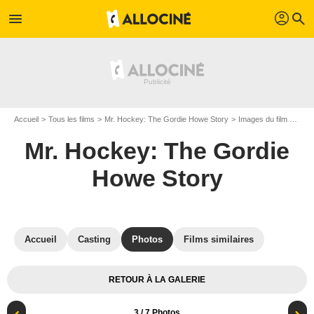
profil
menu
search
Accueil
Tous les films
Mr. Hockey: The Gordie Howe Story
Images du film Mr. Hockey: The Gordie Howe Story
Mr. Hockey: The Gordie
Howe Story
Accueil
Casting
Photos
Films similaires
RETOUR À LA GALERIE
3
/ 7 Photos