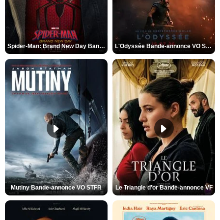
Spider-Man: Brand New Day Bande-annonce VO STFR
L'Odyssée Bande-annonce VO STFR
Mutiny Bande-annonce VO STFR
Le Triangle d'or Bande-annonce VF