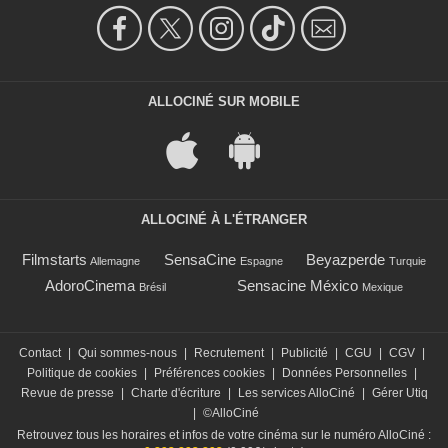
ALLOCINÉ SUR MOBILE
ALLOCINÉ À L'ÉTRANGER
Filmstarts
SensaCine
Beyazperde
Allemagne
Espagne
Turquie
AdoroCinema
Sensacine México
Brésil
Mexique
Contact
|
Qui sommes-nous
|
Recrutement
|
Publicité
|
CGU
|
CGV
|
Politique de cookies
|
Préférences cookies
|
Données Personnelles
|
Revue de presse
|
Charte d'écriture
|
Les services AlloCiné
|
Gérer Utiq
|
©AlloCiné
Retrouvez tous les horaires et infos de votre cinéma sur le numéro AlloCiné :