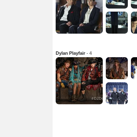
Dylan Playfair
- 4