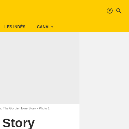
profil
search
LES INDÉS
CANAL+
y: The Gordie Howe Story - Photo 1
 Story