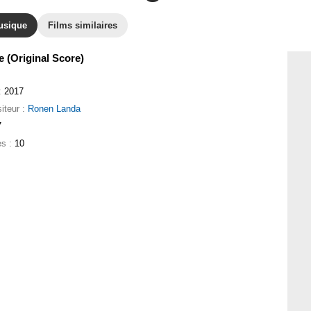
usique
Films similaires
e (Original Score)
:
2017
iteur :
Ronen Landa
7
es :
10