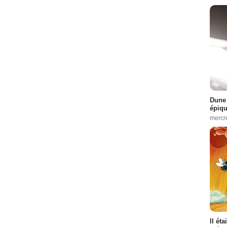
Dune 
épiq
mercr
Il ét