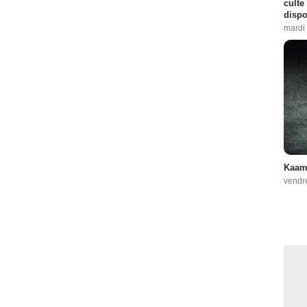
culte
dispo
mardi 
Kaame
vendr