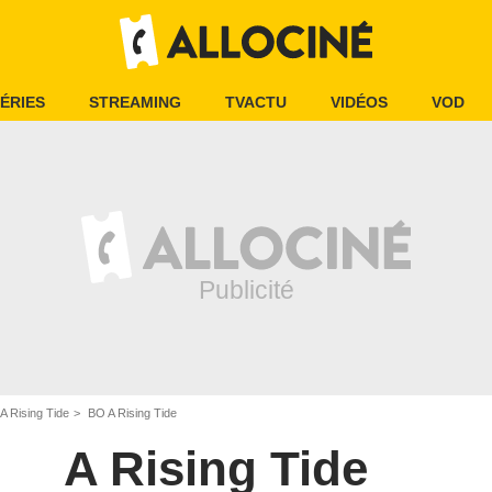
ÉRIES
STREAMING
TVACTU
VIDÉOS
VOD
A Rising Tide
BO A Rising Tide
A Rising Tide