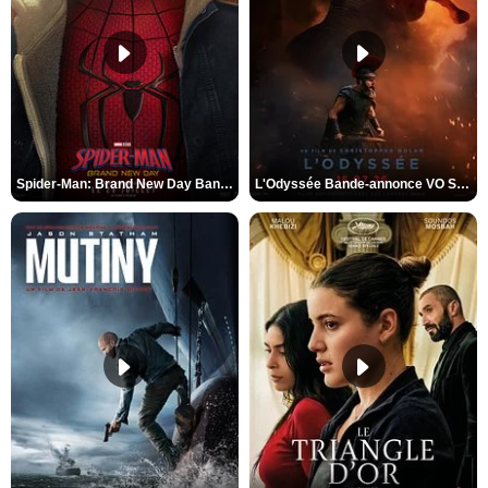
Spider-Man: Brand New Day Bande-annonce VO STFR
L'Odyssée Bande-annonce VO STFR