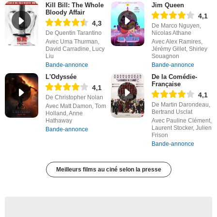
Kill Bill: The Whole
Jim Queen
Bloody Affair
4,1
4,3
De Marco Nguyen,
De Quentin Tarantino
Nicolas Athane
Avec Uma Thurman,
Avec Alex Ramires,
David Carradine, Lucy
Jérémy Gillet, Shirley
Liu
Souagnon
Bande-annonce
Bande-annonce
L'Odyssée
De la Comédie-
Française
4,1
4,1
De Christopher Nolan
De Martin Darondeau,
Avec Matt Damon, Tom
Bertrand Usclat
Holland, Anne
Hathaway
Avec Pauline Clément,
Laurent Stocker, Julien
Bande-annonce
Frison
Bande-annonce
Meilleurs films au ciné selon la presse