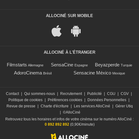
ALLOCINÉ SUR MOBILE
ALLOCINÉ À L'ÉTRANGER
Filmstarts
SensaCine
Beyazperde
Allemagne
Espagne
Turquie
AdoroCinema
Sensacine México
Brésil
Mexique
Contact
|
Qui sommes-nous
|
Recrutement
|
Publicité
|
CGU
|
CGV
|
Politique de cookies
|
Préférences cookies
|
Données Personnelles
|
Revue de presse
|
Charte d'écriture
|
Les services AlloCiné
|
Gérer Utiq
|
©AlloCiné
Retrouvez tous les horaires et infos de votre cinéma sur le numéro AlloCiné :
0 892 892 892
(0,90€/minute)