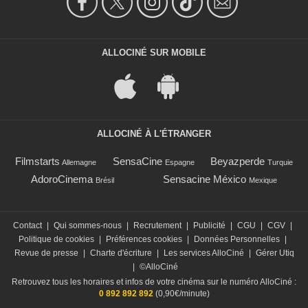
ALLOCINÉ SUR MOBILE
ALLOCINÉ À L'ÉTRANGER
Filmstarts
SensaCine
Beyazperde
Allemagne
Espagne
Turquie
AdoroCinema
Sensacine México
Brésil
Mexique
Contact
|
Qui sommes-nous
|
Recrutement
|
Publicité
|
CGU
|
CGV
|
Politique de cookies
|
Préférences cookies
|
Données Personnelles
|
Revue de presse
|
Charte d'écriture
|
Les services AlloCiné
|
Gérer Utiq
|
©AlloCiné
Retrouvez tous les horaires et infos de votre cinéma sur le numéro AlloCiné :
0 892 892 892
(0,90€/minute)