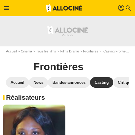
profil
menu
search
Accueil
Cinéma
Tous les films
Films Drame
Frontières
Casting Frontières
Frontières
Accueil
News
Bandes-annonces
Casting
Critiques
Réalisateurs