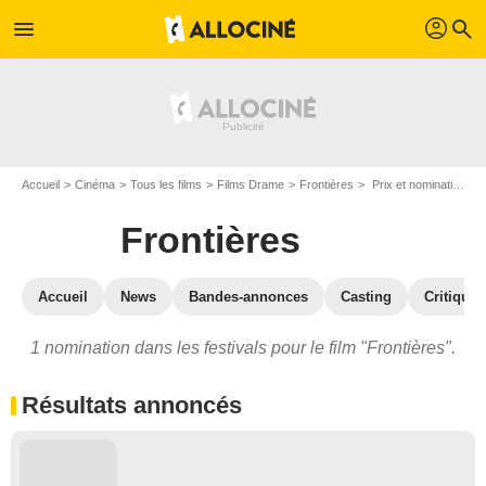
profil
menu
search
Accueil
Cinéma
Tous les films
Films Drame
Frontières
Prix et nominations pour Frontières
Frontières
Accueil
News
Bandes-annonces
Casting
Critiques
1 nomination dans les festivals pour le film "Frontières".
Résultats annoncés