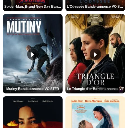
Spider-Man: Brand New Day Bande-annonce VO STFR
L'Odyssée Bande-annonce VO STFR
Mutiny Bande-annonce VO STFR
Le Triangle d'or Bande-annonce VF