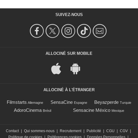
SUIVEZ-NOUS
ALLOCINÉ SUR MOBILE
ALLOCINÉ À L'ÉTRANGER
Filmstarts
SensaCine
Beyazperde
Allemagne
Espagne
Turquie
AdoroCinema
Sensacine México
Brésil
Mexique
Contact
|
Qui sommes-nous
|
Recrutement
|
Publicité
|
CGU
|
CGV
|
Politique de cookies
|
Préférences cookies
|
Données Personnelles
|