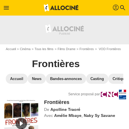
profil
menu
search
Accueil
Cinéma
Tous les films
Films Drame
Frontières
VOD Frontières
Frontières
Accueil
News
Bandes-annonces
Casting
Critiques
Service proposé par
Frontières
De
Apolline Traoré
Avec
Amélie Mbaye
,
Naky Sy Savane