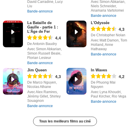
David Carradine, Lucy
Avec Simon Abkarian,
Liu
Niels Schneider,
Anamaria Vartolomei
Bande-annonce
Bande-annonce
La Bataille de
L'Odyssée
Gaulle - partie 1 :
4,3
L'Âge de Fer
De Christopher Nolan
4,4
Avec Matt Damon, Tom
De Antonin Baudry
Holland, Anne
Avec Simon Abkarian,
Hathaway
Simon Russell Beale,
Bande-annonce
Florian Lesieur
Bande-annonce
Jim Queen
In Waves
4,3
4,2
De Marco Nguyen,
De Phuong Mai
Nicolas Athane
Nguyen
Avec Alex Ramires,
Avec Lyna Khoudri,
Jérémy Gillet, Shirley
Paul Kircher, Rio Vega
Souagnon
Bande-annonce
Bande-annonce
Tous les meilleurs films au ciné