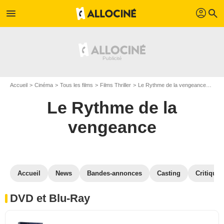
profil
menu
search
Accueil
Cinéma
Tous les films
Films Thriller
Le Rythme de la vengeance
Le 
Le Rythme de la
vengeance
Accueil
News
Bandes-annonces
Casting
Critiques
DVD et Blu-Ray