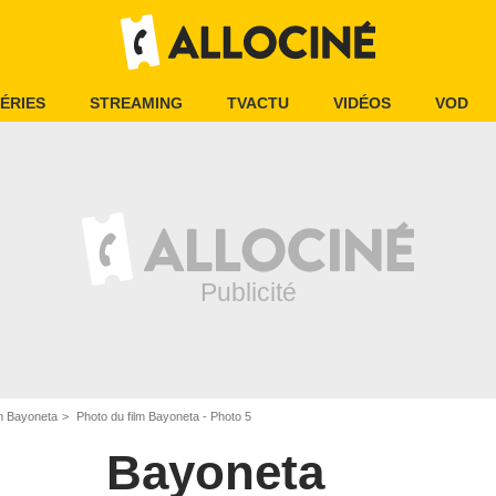
ÉRIES
STREAMING
TVACTU
VIDÉOS
VOD
lm Bayoneta
Photo du film Bayoneta - Photo 5
Bayoneta