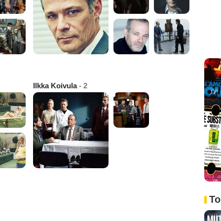
Ilkka Koivula
- 2
To