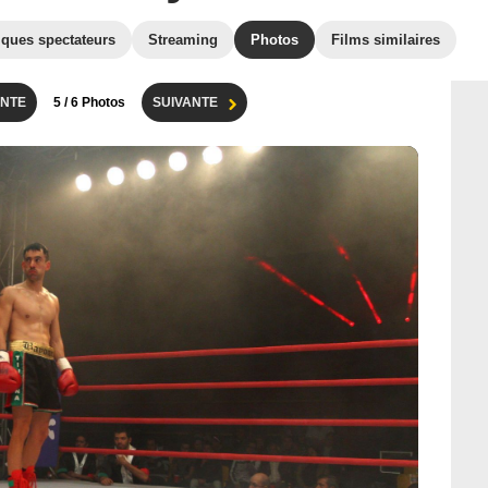
iques spectateurs
Streaming
Photos
Films similaires
NTE
5
/ 6 Photos
SUIVANTE