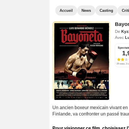
Accueil
News
Casting
Crit
Bayo
De
Kyz
Avec
L
Spectat
1,
29 notes, 3 c
Un ancien boxeur mexicain vivant en 
Finlande, va confronter un passé trau
Pour visionner ce film, choisissez l