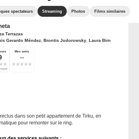
iques spectateurs
Streaming
Photos
Films similaires
neta
za Terrazas
uis Gerardo Méndez
,
Brontis Jodorowsky
,
Laura Birn
eurs
Mes amis
9
--
ritiques
reclus dans son petit appartement de Tirku, en
matique pour remonter sur le ring.
'un des services suivants :