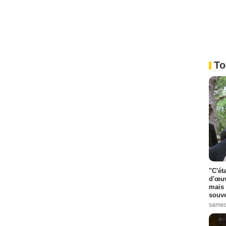
To
"C'ét
d'œuv
mais 
souve
samed