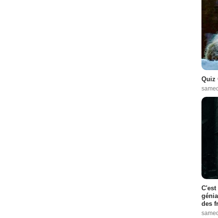
Quiz 
samed
C'est
génia
des f
samed