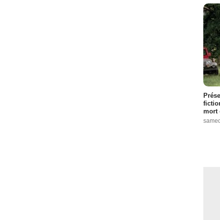
Prése
ficti
mort 
samed