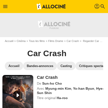
profil
menu
search
Accueil
Cinéma
Tous les films
Films Drame
Car Crash
Regarder Car Crash en SVOD
Car Crash
Accueil
Bandes-annonces
Casting
Critiques spectateu
Car Crash
De
Sun-ho Cho
Avec
Myung-min Kim
,
Yo-han Byun
,
Hye-
Sun Shin
Titre original
Ha-roo