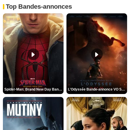
Top Bandes-annonces
Spider-Man: Brand New Day Bande-annonce VO STFR
L'Odyssée Bande-annonce VO STFR