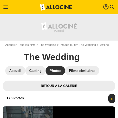
profil
menu
search
Accueil
Tous les films
The Wedding
Images du film The Wedding
Affiche du film The Wedding - Photo 1
The Wedding
Accueil
Casting
Photos
Films similaires
RETOUR À LA GALERIE
1
/ 3 Photos