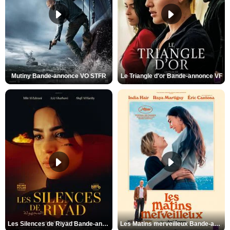
Mutiny Bande-annonce VO STFR
Le Triangle d'or Bande-annonce VF
Les Silences de Riyad Bande-annonce VO STFR
Les Matins merveilleux Bande-annonce VF