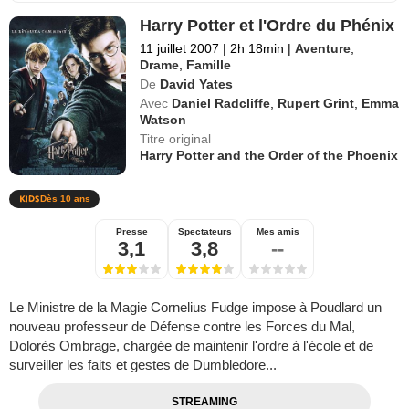
Harry Potter et l'Ordre du Phénix
11 juillet 2007
|
2h 18min
|
Aventure
,
Drame
,
Famille
De
David Yates
Avec
Daniel Radcliffe
,
Rupert Grint
,
Emma
Watson
Titre original
Harry Potter and the Order of the Phoenix
Dès 10 ans
Presse
Spectateurs
Mes amis
3,1
3,8
--
Le Ministre de la Magie Cornelius Fudge impose à Poudlard un
nouveau professeur de Défense contre les Forces du Mal,
Dolorès Ombrage, chargée de maintenir l'ordre à l'école et de
surveiller les faits et gestes de Dumbledore...
STREAMING