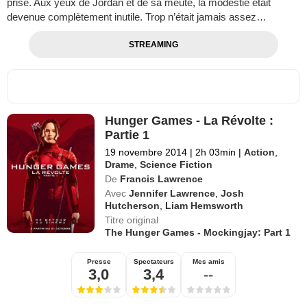
prise. Aux yeux de Jordan et de sa meute, la modestie était
devenue complètement inutile. Trop n’était jamais assez…
STREAMING
Hunger Games - La Révolte :
Partie 1
19 novembre 2014
|
2h 03min
|
Action
,
Drame
,
Science Fiction
De
Francis Lawrence
Avec
Jennifer Lawrence
,
Josh
Hutcherson
,
Liam Hemsworth
Titre original
The Hunger Games - Mockingjay: Part 1
Presse
Spectateurs
Mes amis
3,0
3,4
--