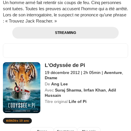
Un homme armé fait retentir six coups de feu. Cinq personnes
sont tuées. Toutes les preuves accusent l’homme qui a été arrêté.
Lors de son interrogatoire, le suspect ne prononce qu’une phrase
: « Trouvez Jack Reacher. »
STREAMING
L'Odyssée de Pi
19 décembre 2012
|
2h 05min
|
Aventure
,
Drame
De
Ang Lee
Avec
Suraj Sharma
,
Irrfan Khan
,
Adil
Hussain
Titre original
Life of Pi
Dès 10 ans