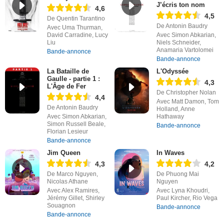
J’écris ton nom
4,6
4,5
De Quentin Tarantino
De Antonin Baudry
Avec Uma Thurman,
David Carradine, Lucy
Avec Simon Abkarian,
Liu
Niels Schneider,
Anamaria Vartolomei
Bande-annonce
Bande-annonce
La Bataille de
L'Odyssée
Gaulle - partie 1 :
4,3
L'Âge de Fer
De Christopher Nolan
4,4
Avec Matt Damon, Tom
De Antonin Baudry
Holland, Anne
Avec Simon Abkarian,
Hathaway
Simon Russell Beale,
Bande-annonce
Florian Lesieur
Bande-annonce
Jim Queen
In Waves
4,3
4,2
De Marco Nguyen,
De Phuong Mai
Nicolas Athane
Nguyen
Avec Alex Ramires,
Avec Lyna Khoudri,
Jérémy Gillet, Shirley
Paul Kircher, Rio Vega
Souagnon
Bande-annonce
Bande-annonce