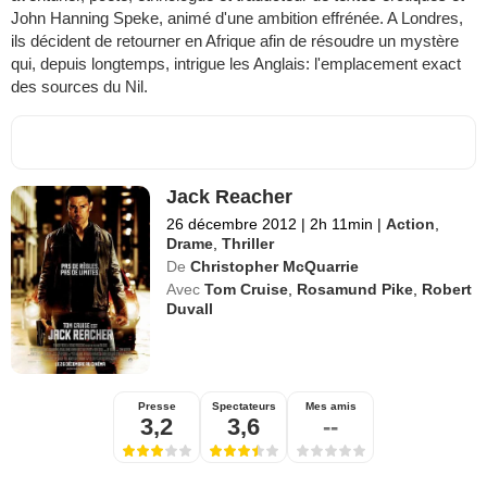
John Hanning Speke, animé d'une ambition effrénée. A Londres,
ils décident de retourner en Afrique afin de résoudre un mystère
qui, depuis longtemps, intrigue les Anglais: l'emplacement exact
des sources du Nil.
Jack Reacher
26 décembre 2012
|
2h 11min
|
Action
,
Drame
,
Thriller
De
Christopher McQuarrie
Avec
Tom Cruise
,
Rosamund Pike
,
Robert
Duvall
Presse
Spectateurs
Mes amis
3,2
3,6
--