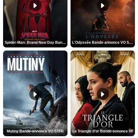
Spider-Man: Brand New Day Bande-annonce VO STFR
L'Odyssée Bande-annonce VO STFR
Mutiny Bande-annonce VO STFR
Le Triangle d'or Bande-annonce VF