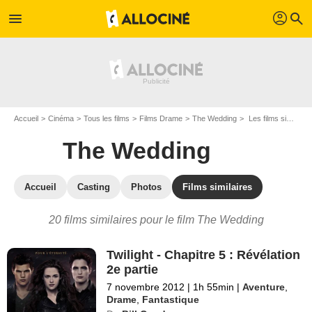
profil
menu
search
Accueil
Cinéma
Tous les films
Films Drame
The Wedding
Les films similaires à "The Wedding"
The Wedding
Accueil
Casting
Photos
Films similaires
20 films similaires pour le film The Wedding
Twilight - Chapitre 5 : Révélation
2e partie
7 novembre 2012
|
1h 55min
|
Aventure
,
Drame
,
Fantastique