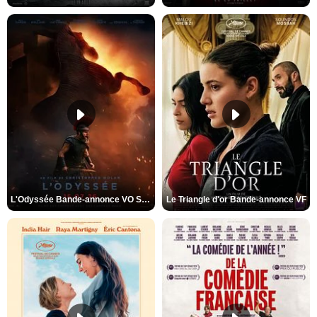
L'Odyssée Bande-annonce VO STFR
Le Triangle d'or Bande-annonce VF