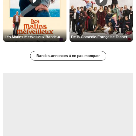
Les Matins merveilleux Bande-annonce VF
De la Comédie-Française Teaser VF
Bandes-annonces à ne pas manquer