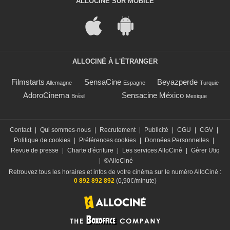
ALLOCINÉ SUR MOBILE
ALLOCINÉ À L'ÉTRANGER
Filmstarts
SensaCine
Beyazperde
Allemagne
Espagne
Turquie
AdoroCinema
Sensacine México
Brésil
Mexique
Contact
|
Qui sommes-nous
|
Recrutement
|
Publicité
|
CGU
|
CGV
|
Politique de cookies
|
Préférences cookies
|
Données Personnelles
|
Revue de presse
|
Charte d'écriture
|
Les services AlloCiné
|
Gérer Utiq
|
©AlloCiné
Retrouvez tous les horaires et infos de votre cinéma sur le numéro AlloCiné :
0 892 892 892
(0,90€/minute)