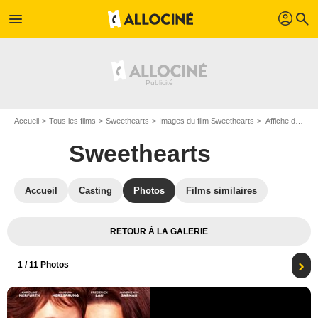
profil
menu
search
Accueil
Tous les films
Sweethearts
Images du film Sweethearts
Affiche du film Sweethearts - Photo 1
Sweethearts
Accueil
Casting
Photos
Films similaires
RETOUR À LA GALERIE
1
/ 11 Photos