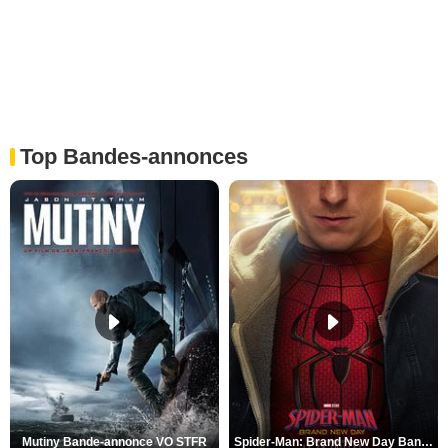
Top Bandes-annonces
Mutiny Bande-annonce VO STFR
Spider-Man: Brand New Day Bande-annonce VO STFR