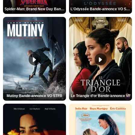
Spider-Man: Brand New Day Bande-annonce VO STFR
L'Odyssée Bande-annonce VO STFR
Mutiny Bande-annonce VO STFR
Le Triangle d'or Bande-annonce VF