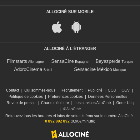
ALLOCINÉ SUR MOBILE
ALLOCINÉ À L'ÉTRANGER
Filmstarts
SensaCine
Beyazperde
Allemagne
Espagne
Turquie
AdoroCinema
Sensacine México
Brésil
Mexique
Contact
|
Qui sommes-nous
|
Recrutement
|
Publicité
|
CGU
|
CGV
|
Politique de cookies
|
Préférences cookies
|
Données Personnelles
|
Revue de presse
|
Charte d'écriture
|
Les services AlloCiné
|
Gérer Utiq
|
©AlloCiné
Retrouvez tous les horaires et infos de votre cinéma sur le numéro AlloCiné :
0 892 892 892
(0,90€/minute)