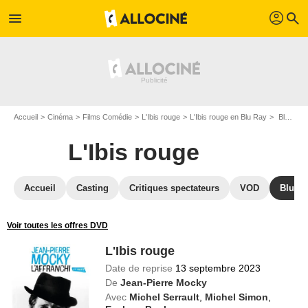
profil
menu
search
Accueil
Cinéma
Films Comédie
L'Ibis rouge
L'Ibis rouge en Blu Ray
Blu Ray L'Ibis rouge
L'Ibis rouge
Accueil
Casting
Critiques spectateurs
VOD
Blu-Ra
Voir toutes les offres DVD
L'Ibis rouge
Date de reprise
13 septembre 2023
De
Jean-Pierre Mocky
Avec
Michel Serrault
,
Michel Simon
,