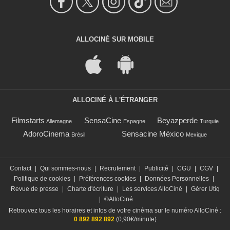
ALLOCINÉ SUR MOBILE
ALLOCINÉ À L'ÉTRANGER
Filmstarts
SensaCine
Beyazperde
Allemagne
Espagne
Turquie
AdoroCinema
Sensacine México
Brésil
Mexique
Contact
|
Qui sommes-nous
|
Recrutement
|
Publicité
|
CGU
|
CGV
|
Politique de cookies
|
Préférences cookies
|
Données Personnelles
|
Revue de presse
|
Charte d'écriture
|
Les services AlloCiné
|
Gérer Utiq
|
©AlloCiné
Retrouvez tous les horaires et infos de votre cinéma sur le numéro AlloCiné :
0 892 892 892
(0,90€/minute)