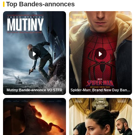
Top Bandes-annonces
Mutiny Bande-annonce VO STFR
Spider-Man: Brand New Day Bande-annonce VO STFR