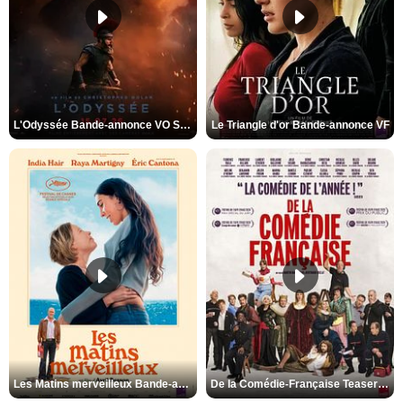
L'Odyssée Bande-annonce VO STFR
Le Triangle d'or Bande-annonce VF
Les Matins merveilleux Bande-annonce VF
De la Comédie-Française Teaser VF