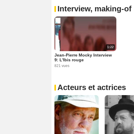
Interview, making-of 
1:22
Jean-Pierre Mocky Interview
9: L'Ibis rouge
821 vues
Acteurs et actrices