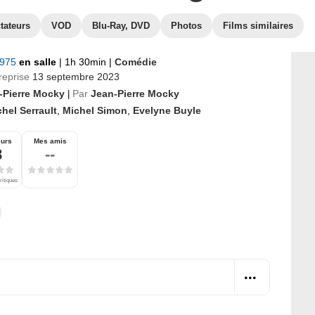
tateurs
VOD
Blu-Ray, DVD
Photos
Films similaires
1975
en salle
|
1h 30min
|
Comédie
reprise
13 septembre 2023
-Pierre Mocky
Par
Jean-Pierre Mocky
|
hel Serrault
,
Michel Simon
,
Evelyne Buyle
eurs
Mes amis
8
--
ritiques