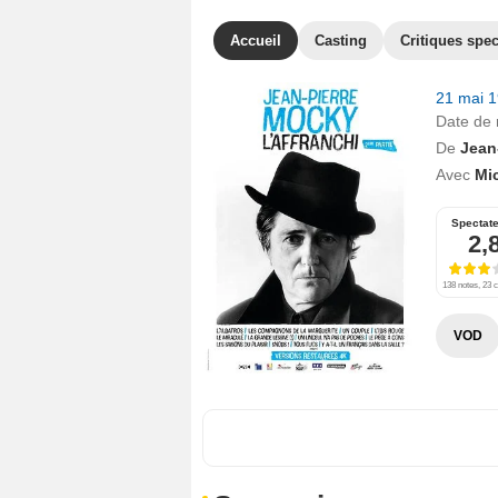
Accueil
Casting
Critiques spec
21 mai 
Date de 
De
Jean
Avec
Mic
Spectat
2,
138 notes, 23 c
VOD