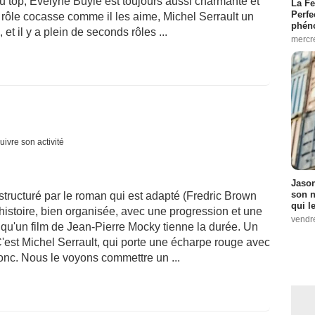
 top, Evelyne Buyle est toujours aussi charmante et
La Fe
Perfe
 rôle cocasse comme il les aime, Michel Serrault un
phén
, et il y a plein de seconds rôles ...
mercr
uivre son activité
Jason
son n
structuré par le roman qui est adapté (Fredric Brown
qui le
e histoire, bien organisée, avec une progression et une
vendre
 qu'un film de Jean-Pierre Mocky tienne la durée. Un
'est Michel Serrault, qui porte une écharpe rouge avec
 donc. Nous le voyons commettre un ...