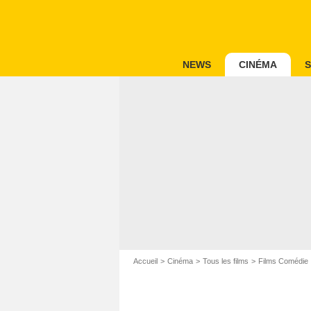
NEWS
CINÉMA
S
Accueil
Cinéma
Tous les films
Films Comédie