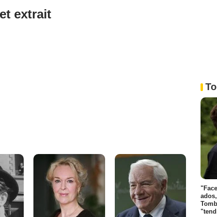
et extrait
To
"Face
ados,
Tombo
"tend