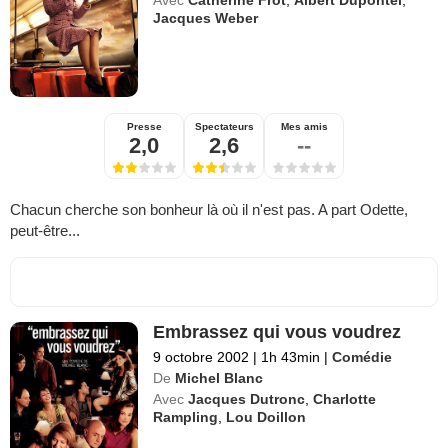
Avec
Catherine Frot
,
Albert Dupontel
,
Jacques Weber
Presse
Spectateurs
Mes amis
2,0
2,6
--
Chacun cherche son bonheur là où il n'est pas. A part Odette,
peut-être...
Embrassez qui vous voudrez
9 octobre 2002
|
1h 43min
|
Comédie
De
Michel Blanc
Avec
Jacques Dutronc
,
Charlotte
Rampling
,
Lou Doillon