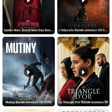
Spider-Man: Brand New Day Bande-annonce VO STFR
L'Odyssée Bande-annonce VO STFR
Mutiny Bande-annonce VO STFR
Le Triangle d'or Bande-annonce VF