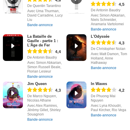
4,6
4,5
De Quentin Tarantino
De Antonin Baudry
Avec Uma Thurman,
David Carradine, Lucy
Avec Simon Abkarian,
Liu
Niels Schneider,
Anamaria Vartolomei
Bande-annonce
Bande-annonce
La Bataille de
L'Odyssée
Gaulle - partie 1 :
4,3
L'Âge de Fer
De Christopher Nolan
4,4
Avec Matt Damon, Tom
De Antonin Baudry
Holland, Anne
Avec Simon Abkarian,
Hathaway
Simon Russell Beale,
Bande-annonce
Florian Lesieur
Bande-annonce
Jim Queen
In Waves
4,3
4,2
De Marco Nguyen,
De Phuong Mai
Nicolas Athane
Nguyen
Avec Alex Ramires,
Avec Lyna Khoudri,
Jérémy Gillet, Shirley
Paul Kircher, Rio Vega
Souagnon
Bande-annonce
Bande-annonce