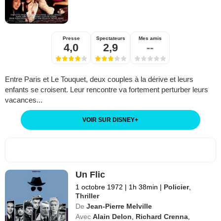
Presse
Spectateurs
Mes amis
4,0
2,9
--
Entre Paris et Le Touquet, deux couples à la dérive et leurs
enfants se croisent. Leur rencontre va fortement perturber leurs
vacances...
VOIR SUR DISNEY
+
Un Flic
1 octobre 1972
|
1h 38min
|
Policier
,
Thriller
De
Jean-Pierre Melville
Avec
Alain Delon
,
Richard Crenna
,