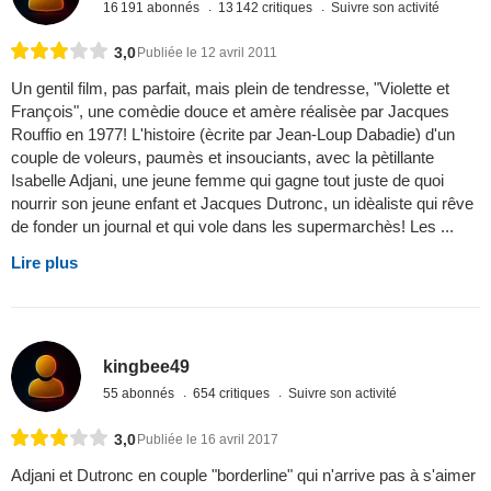
16 191 abonnés
13 142 critiques
Suivre son activité
3,0
Publiée le 12 avril 2011
Un gentil film, pas parfait, mais plein de tendresse, "Violette et
François", une comèdie douce et amère réalisèe par Jacques
Rouffio en 1977! L'histoire (ècrite par Jean-Loup Dabadie) d'un
couple de voleurs, paumès et insouciants, avec la pètillante
Isabelle Adjani, une jeune femme qui gagne tout juste de quoi
nourrir son jeune enfant et Jacques Dutronc, un idèaliste qui rêve
de fonder un journal et qui vole dans les supermarchès! Les ...
Lire plus
kingbee49
55 abonnés
654 critiques
Suivre son activité
3,0
Publiée le 16 avril 2017
Adjani et Dutronc en couple "borderline" qui n'arrive pas à s'aimer