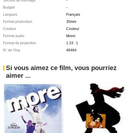
Secrets de tournage
-
Budget
-
Langues
Français
Format production
35mm
Couleur
Couleur
Format audio
Mono
Format de projection
1.33 : 1
N° de Visa
46464
Si vous aimez ce film, vous pourriez
aimer ...