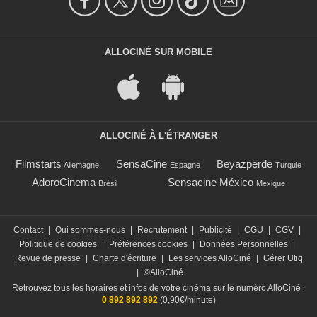
ALLOCINÉ SUR MOBILE
ALLOCINÉ À L'ÉTRANGER
Filmstarts
SensaCine
Beyazperde
Allemagne
Espagne
Turquie
AdoroCinema
Sensacine México
Brésil
Mexique
Contact
|
Qui sommes-nous
|
Recrutement
|
Publicité
|
CGU
|
CGV
|
Politique de cookies
|
Préférences cookies
|
Données Personnelles
|
Revue de presse
|
Charte d'écriture
|
Les services AlloCiné
|
Gérer Utiq
|
©AlloCiné
Retrouvez tous les horaires et infos de votre cinéma sur le numéro AlloCiné :
0 892 892 892
(0,90€/minute)