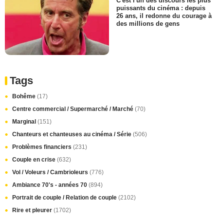
C'est l'un des discours les plus
puissants du cinéma : depuis
26 ans, il redonne du courage à
des millions de gens
Tags
Bohême
(17)
Centre commercial / Supermarché / Marché
(70)
Marginal
(151)
Chanteurs et chanteuses au cinéma / Série
(506)
Problèmes financiers
(231)
Couple en crise
(632)
Vol / Voleurs / Cambrioleurs
(776)
Ambiance 70's - années 70
(894)
Portrait de couple / Relation de couple
(2102)
Rire et pleurer
(1702)