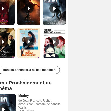
Le Triangle d'or Bande-annonce VF
Les Matins merveilleux Bande-annonce VF
Home stories Bande-annonce VO STFR
Bandes-annonces à ne pas manquer
lms Prochainement au
néma
Mutiny
de Jean-François Richet
avec Jason Statham, Annabelle
Wallis