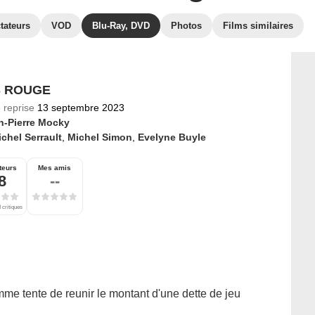
tateurs
VOD
Blu-Ray, DVD
Photos
Films similaires
IS ROUGE
 reprise
13 septembre 2023
n-Pierre Mocky
chel Serrault
,
Michel Simon
,
Evelyne Buyle
teurs
Mes amis
8
--
 critiques
me tente de reunir le montant d'une dette de jeu