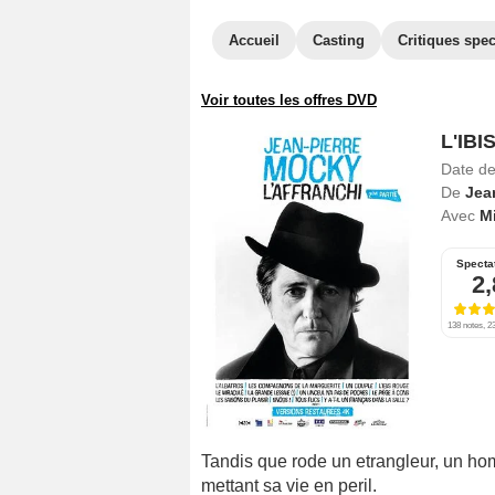
Accueil
Casting
Critiques spec
Voir toutes les offres DVD
L'IB
Date de
De
Jea
Avec
Mi
Specta
2,
138 notes, 23
Tandis que rode un etrangleur, un hom
mettant sa vie en peril.