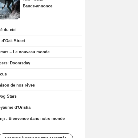
Film - Action
Bande-annonce
 du ciel
n d’Oak Street
ômas – Le nouveau monde
gers: Doomsday
icus
ison de nos rêves
og Stars
oyaume d'Orïsha
ji : Bienvenue dans notre monde