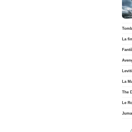
Tombé
La fi
Fant
Aven
Levit
La Ma
The D
Le R
Juman