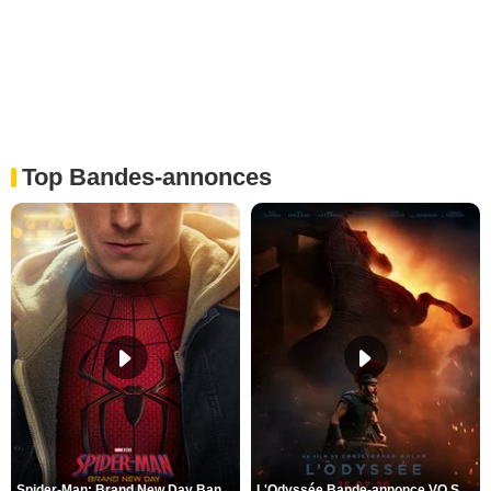
Top Bandes-annonces
Spider-Man: Brand New Day Bande-annonce VO STFR
L'Odyssée Bande-annonce VO STFR