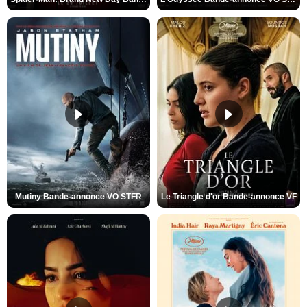
Mutiny Bande-annonce VO STFR
Le Triangle d'or Bande-annonce VF