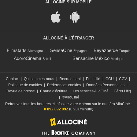
ALLOCINÉ SUR MOBILE
ALLOCINÉ À L'ÉTRANGER
Filmstarts
SensaCine
Beyazperde
Allemagne
Espagne
Turquie
AdoroCinema
Sensacine México
Brésil
Mexique
Contact
|
Qui sommes-nous
|
Recrutement
|
Publicité
|
CGU
|
CGV
|
Politique de cookies
|
Préférences cookies
|
Données Personnelles
|
Revue de presse
|
Charte d'écriture
|
Les services AlloCiné
|
Gérer Utiq
|
©AlloCiné
Retrouvez tous les horaires et infos de votre cinéma sur le numéro AlloCiné :
0 892 892 892
(0,90€/minute)