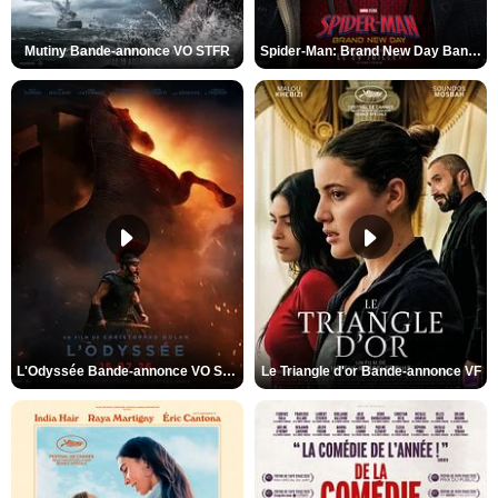
Mutiny Bande-annonce VO STFR
Spider-Man: Brand New Day Bande-annonce VO STFR
L'Odyssée Bande-annonce VO STFR
Le Triangle d'or Bande-annonce VF