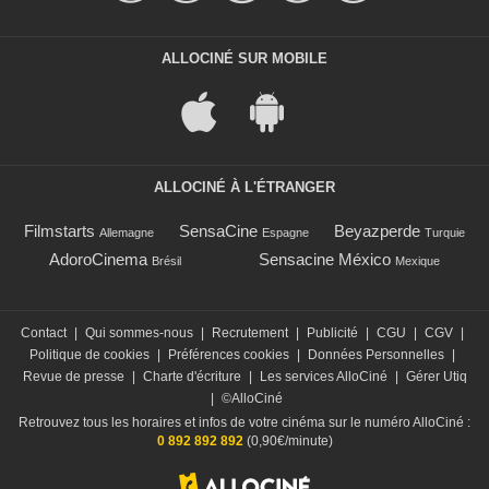
ALLOCINÉ SUR MOBILE
ALLOCINÉ À L'ÉTRANGER
Filmstarts
SensaCine
Beyazperde
Allemagne
Espagne
Turquie
AdoroCinema
Sensacine México
Brésil
Mexique
Contact
|
Qui sommes-nous
|
Recrutement
|
Publicité
|
CGU
|
CGV
|
Politique de cookies
|
Préférences cookies
|
Données Personnelles
|
Revue de presse
|
Charte d'écriture
|
Les services AlloCiné
|
Gérer Utiq
|
©AlloCiné
Retrouvez tous les horaires et infos de votre cinéma sur le numéro AlloCiné :
0 892 892 892
(0,90€/minute)