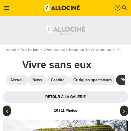
profil
menu
search
Accueil
Tous les films
Vivre sans eux
Images du film Vivre sans eux
Photo de Vivre sans eux - Photo 10
Vivre sans eux
Accueil
News
Casting
Critiques spectateurs
Phot
RETOUR À LA GALERIE
10
/ 11 Photos