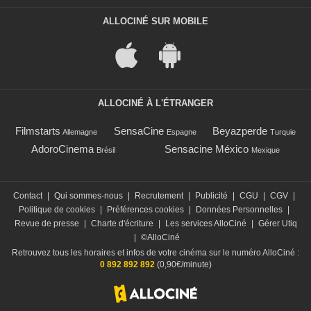
ALLOCINÉ SUR MOBILE
ALLOCINÉ À L'ÉTRANGER
Filmstarts
SensaCine
Beyazperde
Allemagne
Espagne
Turquie
AdoroCinema
Sensacine México
Brésil
Mexique
Contact
|
Qui sommes-nous
|
Recrutement
|
Publicité
|
CGU
|
CGV
|
Politique de cookies
|
Préférences cookies
|
Données Personnelles
|
Revue de presse
|
Charte d'écriture
|
Les services AlloCiné
|
Gérer Utiq
|
©AlloCiné
Retrouvez tous les horaires et infos de votre cinéma sur le numéro AlloCiné :
0 892 892 892
(0,90€/minute)