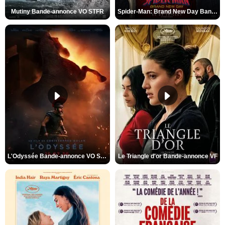
Mutiny Bande-annonce VO STFR
Spider-Man: Brand New Day Bande-annonce VO STFR
L'Odyssée Bande-annonce VO STFR
Le Triangle d'or Bande-annonce VF