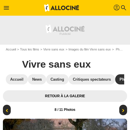
profil
menu
search
Accueil
Tous les films
Vivre sans eux
Images du film Vivre sans eux
Photo de Vivre sans eux - Photo 8
Vivre sans eux
Accueil
News
Casting
Critiques spectateurs
Phot
RETOUR À LA GALERIE
8
/ 11 Photos