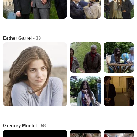
Esther Garrel
- 33
Grégory Montel
- 58