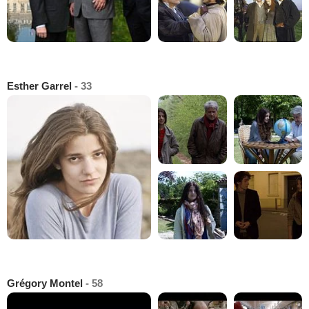
Esther Garrel
- 33
Grégory Montel
- 58