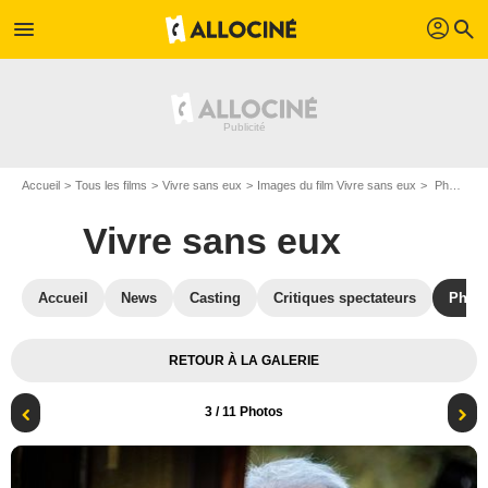
profil
menu
search
Accueil
Tous les films
Vivre sans eux
Images du film Vivre sans eux
Photo de Vivre sans eux - Photo 3
Vivre sans eux
Accueil
News
Casting
Critiques spectateurs
Phot
RETOUR À LA GALERIE
3
/ 11 Photos