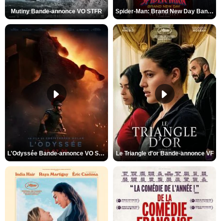
Mutiny Bande-annonce VO STFR
Spider-Man: Brand New Day Bande-annonce VO STFR
L'Odyssée Bande-annonce VO STFR
Le Triangle d'or Bande-annonce VF