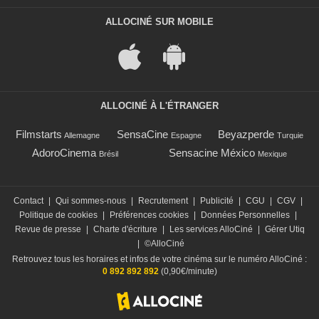
ALLOCINÉ SUR MOBILE
ALLOCINÉ À L'ÉTRANGER
Filmstarts
SensaCine
Beyazperde
Allemagne
Espagne
Turquie
AdoroCinema
Sensacine México
Brésil
Mexique
Contact
|
Qui sommes-nous
|
Recrutement
|
Publicité
|
CGU
|
CGV
|
Politique de cookies
|
Préférences cookies
|
Données Personnelles
|
Revue de presse
|
Charte d'écriture
|
Les services AlloCiné
|
Gérer Utiq
|
©AlloCiné
Retrouvez tous les horaires et infos de votre cinéma sur le numéro AlloCiné :
0 892 892 892
(0,90€/minute)