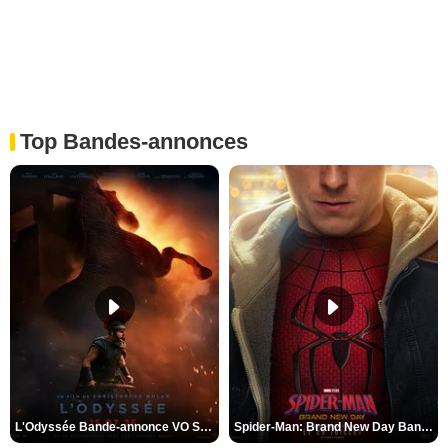
Top Bandes-annonces
L'Odyssée Bande-annonce VO STFR
Spider-Man: Brand New Day Bande-annonce VO STFR