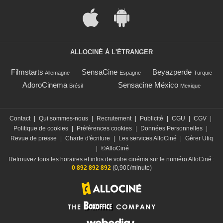
ALLOCINÉ À L'ÉTRANGER
Filmstarts
SensaCine
Beyazperde
Allemagne
Espagne
Turquie
AdoroCinema
Sensacine México
Brésil
Mexique
Contact
|
Qui sommes-nous
|
Recrutement
|
Publicité
|
CGU
|
CGV
|
Politique de cookies
|
Préférences cookies
|
Données Personnelles
|
Revue de presse
|
Charte d'écriture
|
Les services AlloCiné
|
Gérer Utiq
|
©AlloCiné
Retrouvez tous les horaires et infos de votre cinéma sur le numéro AlloCiné :
0 892 892 892
(0,90€/minute)