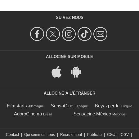
SUIVEZ-NOUS
ALLOCINÉ SUR MOBILE
ALLOCINÉ À L'ÉTRANGER
Filmstarts
SensaCine
Beyazperde
Allemagne
Espagne
Turquie
AdoroCinema
Sensacine México
Brésil
Mexique
Contact
|
Qui sommes-nous
|
Recrutement
|
Publicité
|
CGU
|
CGV
|