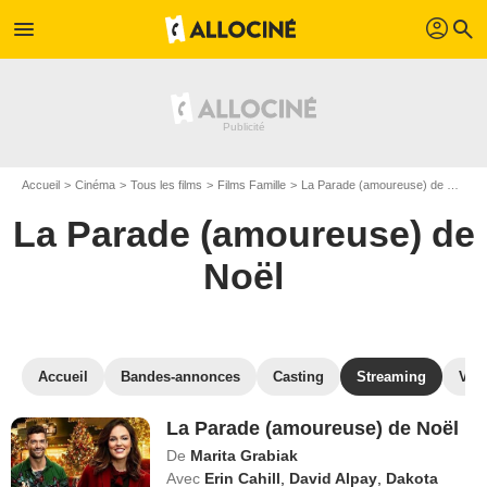
profil
menu
search
Accueil
Cinéma
Tous les films
Films Famille
La Parade (amoureuse) de Noël
La Parade (amoureuse) de
Noël
Accueil
Bandes-annonces
Casting
Streaming
VO
La Parade (amoureuse) de Noël
De
Marita Grabiak
Avec
Erin Cahill
,
David Alpay
,
Dakota