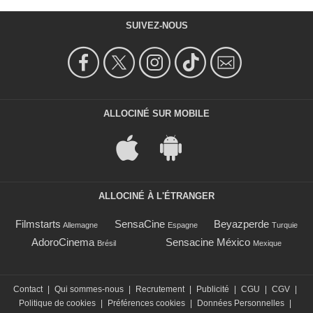
SUIVEZ-NOUS
ALLOCINÉ SUR MOBILE
ALLOCINÉ À L'ÉTRANGER
Filmstarts
SensaCine
Beyazperde
Allemagne
Espagne
Turquie
AdoroCinema
Sensacine México
Brésil
Mexique
Contact
|
Qui sommes-nous
|
Recrutement
|
Publicité
|
CGU
|
CGV
|
Politique de cookies
|
Préférences cookies
|
Données Personnelles
|