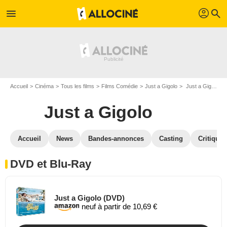
profil
menu
search
Accueil
Cinéma
Tous les films
Films Comédie
Just a Gigolo
Just a Gigolo en DVD Blu Ray
Just a Gigolo
Accueil
News
Bandes-annonces
Casting
Critiques
DVD et Blu-Ray
Just a Gigolo (DVD)
neuf à partir de 10,69 €