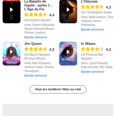
La Bataille de
L'Odyssée
Gaulle - partie 1 :
4,3
L'Âge de Fer
De Christopher Nolan
4,4
Avec Matt Damon, Tom
De Antonin Baudry
Holland, Anne
Avec Simon Abkarian,
Hathaway
Simon Russell Beale,
Bande-annonce
Florian Lesieur
Bande-annonce
Jim Queen
In Waves
4,3
4,2
De Marco Nguyen,
De Phuong Mai
Nicolas Athane
Nguyen
Avec Alex Ramires,
Avec Lyna Khoudri,
Jérémy Gillet, Shirley
Paul Kircher, Rio Vega
Souagnon
Bande-annonce
Bande-annonce
Tous les meilleurs films au ciné