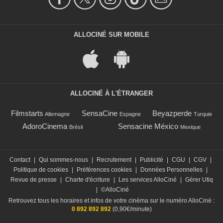
ALLOCINÉ SUR MOBILE
ALLOCINÉ À L'ÉTRANGER
Filmstarts
SensaCine
Beyazperde
Allemagne
Espagne
Turquie
AdoroCinema
Sensacine México
Brésil
Mexique
Contact
|
Qui sommes-nous
|
Recrutement
|
Publicité
|
CGU
|
CGV
|
Politique de cookies
|
Préférences cookies
|
Données Personnelles
|
Revue de presse
|
Charte d'écriture
|
Les services AlloCiné
|
Gérer Utiq
|
©AlloCiné
Retrouvez tous les horaires et infos de votre cinéma sur le numéro AlloCiné :
0 892 892 892
(0,90€/minute)