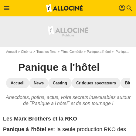
profil
menu
search
Accueil
Cinéma
Tous les films
Films Comédie
Panique a l'hôtel
Panique a l'hôtel : les secrets du tournage
Panique a l'hôtel
Accueil
News
Casting
Critiques spectateurs
Blu-R
Anecdotes, potins, actus, voire secrets inavouables autour
de "Panique a l'hôtel" et de son tournage !
Les Marx Brothers et la RKO
Panique à l'hôtel
est la seule production RKO des